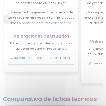
de expertos para el Zoook Fusion.
de expertos 
¿Eres experto y quieres que tu review del
¿Eres experto
Zoook Fusion aparezca aquí?
No lo dudes
boAt Rockerz
más, y ponte en
contacto con nosotros
dudes más
Valoraciones de usuarios
Valora
Por el momento no existen valoraciones
de usuarios para el Zoook Fusion.
Por el mome
de usuarios
¿Quieres opinar sobre el Zoook Fusion?
¿Quieres op
Comparativa de fichas técnicas