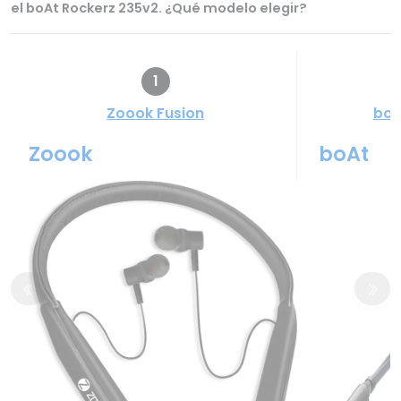
el boAt Rockerz 235v2. ¿Qué modelo elegir?
1
Zoook Fusion
boA
Zoook
boAt