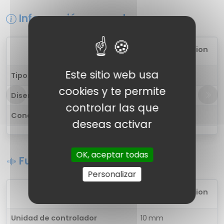
Información general
1
Zoook Fusion
Este sitio web usa
Tipo de auricular
in-ear
cookies y te permite
Diseño
Tirilla
controlar las que
Conectividad
Inalámbrica
deseas activar
OK, aceptar todas
Funciones de sonido
Personalizar
1
Zoook Fusion
Unidad de controlador
10 mm