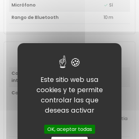
Micrófono
Sí
Rango de Bluetooth
10 m
Extras
Control remoto
Sí
Este sitio web usa
integrado
cookies y te permite
Contenido de la caja
1 banda para el
controlar las que
cuello
deseas activar
Cable de carga
Tarjeta de garantía
Manual
OK, aceptar todas