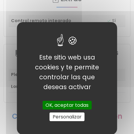
Control remoto integrado
Sí
Diseño, Peso y dimensiones
Este sitio web usa
cookies y te permite
Plegable
Si
controlar las que
deseas activar
Longitud del cable
1.2 m
OK, aceptar todas
Compara el KAWL ‎KAEP53 con
Personalizar
dispositivos similares