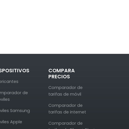
SPOSITIVOS
COMPARA
PRECIOS
bricantes
Comparador de
mparador de
tarifas de móvil
viles
Comparador de
viles Samsung
tarifas de internet
viles Apple
Comparador de