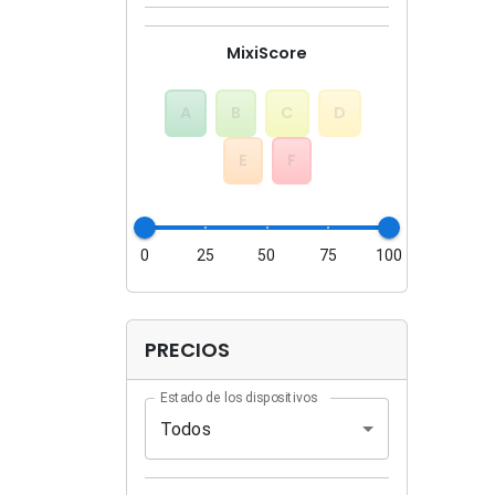
MixiScore
A
B
C
D
E
F
0
25
50
75
100
PRECIOS
Estado de los dispositivos
Todos