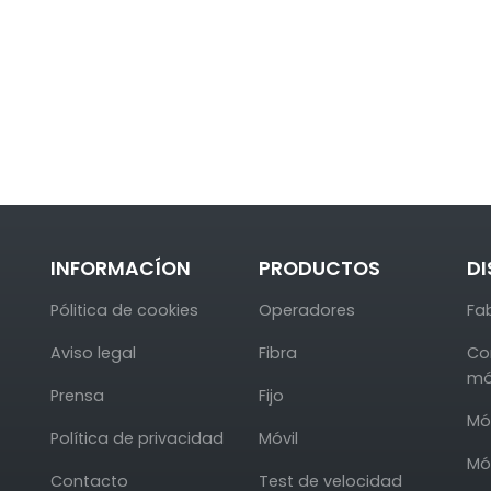
INFORMACÍON
PRODUCTOS
DI
Pólitica de cookies
Operadores
Fa
Aviso legal
Fibra
Co
mó
Prensa
Fijo
Mó
Política de privacidad
Móvil
Mó
Contacto
Test de velocidad