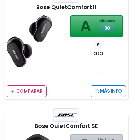
Bose QuietComfort II
A
MixiScore
90
?
DESDE
__
,__
€
COMPARAR
MÁS INFO
Bose QuietComfort SE
MixiScore