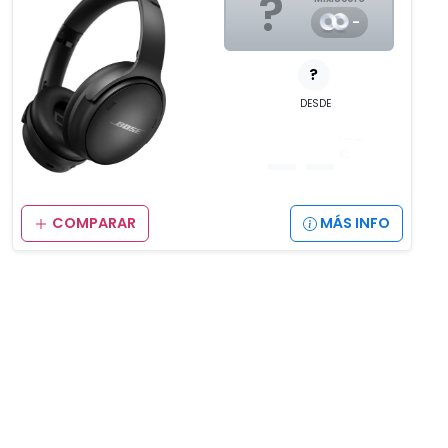
?
-
?
DESDE
__
,__
€
COMPARAR
MÁS INFO