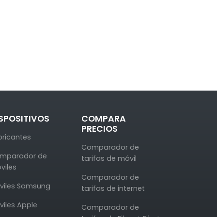
SPOSITIVOS
COMPARA
PRECIOS
bricantes
Comparador de
mparador de
tarifas de móvil
viles
Comparador de
viles Samsung
tarifas de internet
viles Apple
Comparador de