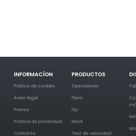
INFORMACÍON
PRODUCTOS
DI
Pólitica de cookies
Operadores
Fa
Aviso legal
Fibra
Co
mó
Prensa
Fijo
Mó
Política de privacidad
Móvil
Mó
Contacto
Test de velocidad