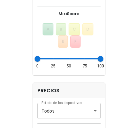
MixiScore
A
B
C
D
E
F
0
25
50
75
100
PRECIOS
Estado de los dispositivos
Todos