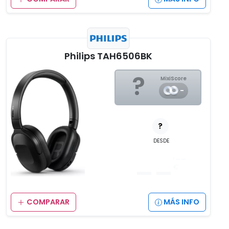
Philips TAH6506BK
?
MixiScore
-
?
DESDE
__
,__
€
COMPARAR
MÁS INFO