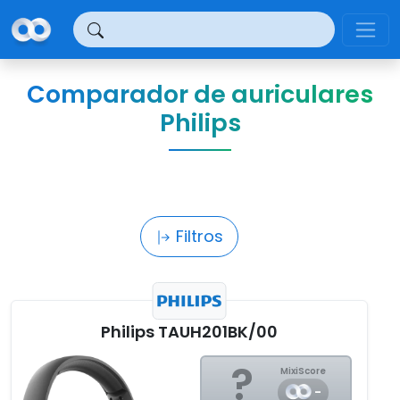
Panel de gestión de cookies
Comparador de auriculares
Philips
Filtros
Philips TAUH201BK/00
?
MixiScore
-