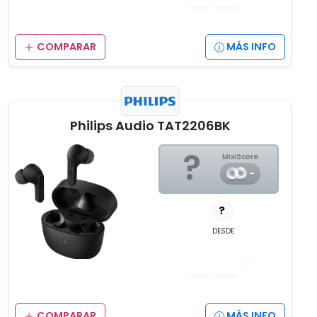
COMPARAR
MÁS INFO
Philips Audio TAT2206BK
?
MixiScore
-
?
DESDE
__
,__
€
COMPARAR
MÁS INFO