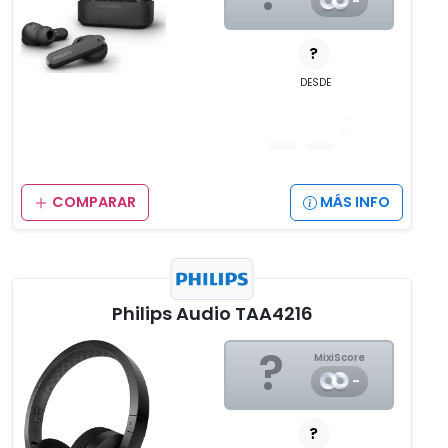
-
?
DESDE
__
,__
€
COMPARAR
MÁS INFO
Philips Audio TAA4216
?
MixiScore
-
?