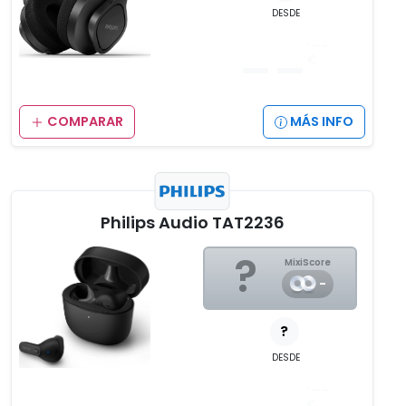
DESDE
__
,__
€
COMPARAR
MÁS INFO
Philips Audio TAT2236
?
MixiScore
-
?
DESDE
__
,__
€