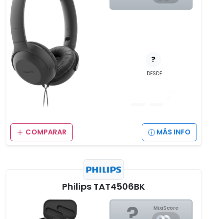
?
DESDE
__
,__
€
COMPARAR
MÁS INFO
Philips TAT4506BK
?
MixiScore