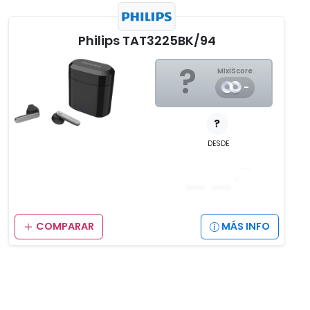
Philips TAT3225BK/94
?
MixiScore
-
?
DESDE
__
,__
€
COMPARAR
MÁS INFO