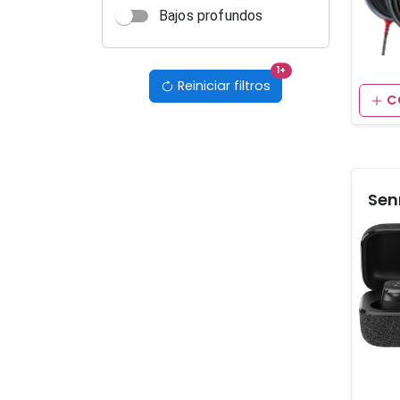
Bajos profundos
filtros activos
1
+
Reiniciar filtros
C
Sen