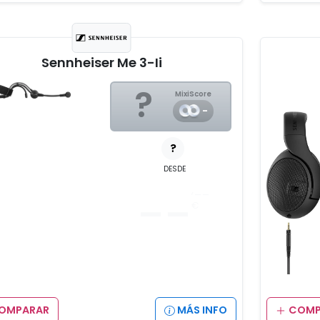
Sennheiser Me 3-Ii
?
MixiScore
-
?
DESDE
__
,__
€
OMPARAR
MÁS INFO
COMP