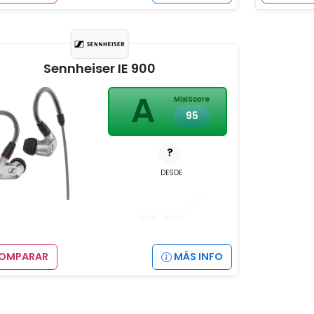
Sennheiser IE 900
A
MixiScore
95
?
DESDE
__
,__
€
OMPARAR
MÁS INFO