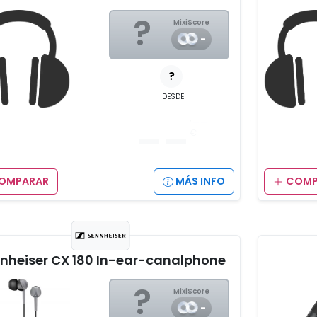
?
MixiScore
-
?
DESDE
__
,__
€
OMPARAR
MÁS INFO
COMP
nheiser CX 180 In-ear-canalphone
?
MixiScore
-