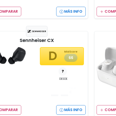
OMPARAR
MÁS INFO
COMP
Sennheiser CX
D
MixiScore
66
?
DESDE
__
,__
€
OMPARAR
MÁS INFO
COMP