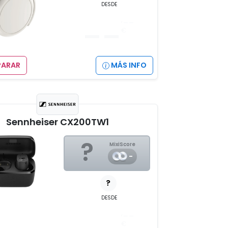
DESDE
__
,__
€
ARAR
MÁS INFO
Sennheiser CX200TW1
?
MixiScore
-
?
DESDE
__
,__
€