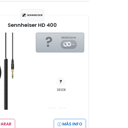
Sennheiser HD 400
?
MixiScore
-
?
DESDE
__
,__
€
ARAR
MÁS INFO