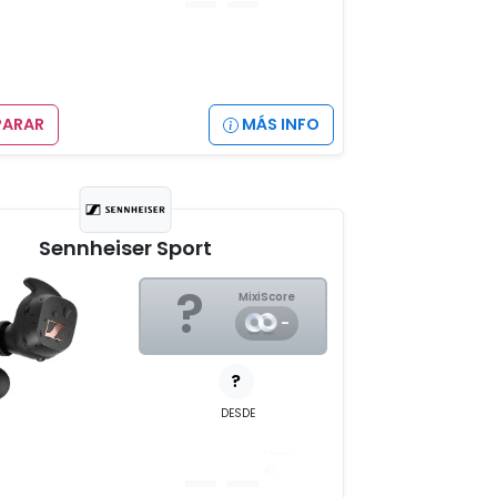
ARAR
MÁS INFO
Sennheiser Sport
?
MixiScore
-
?
DESDE
__
,__
€