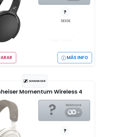
?
DESDE
__
,__
€
ARAR
MÁS INFO
heiser Momentum Wireless 4
?
MixiScore
-
?