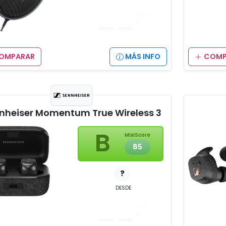
__
,__
€
OMPARAR
MÁS INFO
COMP
nheiser Momentum True Wireless 3
B
MixiScore
85
?
DESDE
__
,__
€