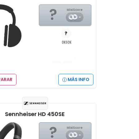
?
MixiScore
-
?
DESDE
__
,__
€
ARAR
MÁS INFO
Sennheiser HD 450SE
?
MixiScore
-