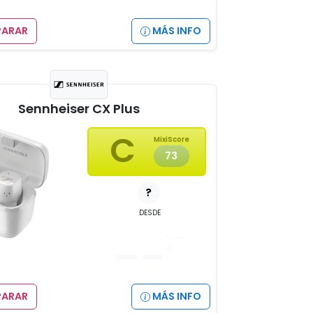
ARAR
MÁS INFO
Sennheiser CX Plus
C
MixiScore
73
?
DESDE
__
,__
€
ARAR
MÁS INFO