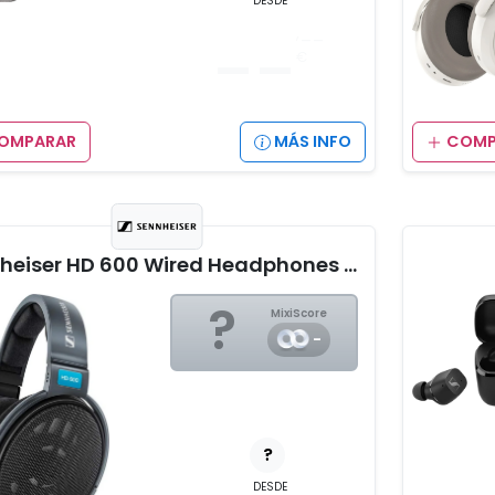
DESDE
__
,__
€
OMPARAR
MÁS INFO
COMP
Sennheiser HD 600 Wired Headphones (Without Mic)
?
MixiScore
-
?
DESDE