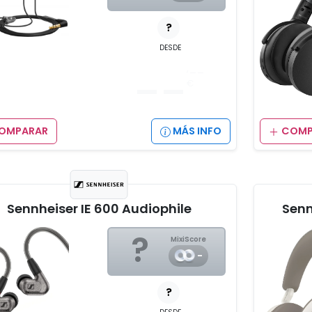
?
DESDE
__
,__
€
OMPARAR
MÁS INFO
COMP
Sennheiser IE 600 Audiophile
Senn
?
MixiScore
-
?