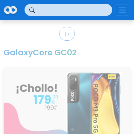
Panel de gestión de cookies
GalaxyCore GC02