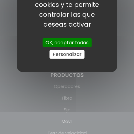
cookies y te permite
INFORMACÍON
controlar las que
Pólitica de cookies
deseas activar
Aviso legal
OK, aceptar todas
Prensa
Personalizar
Política de privacidad
Contacto
PRODUCTOS
Operadores
Fibra
Fijo
Móvil
Test de velocidad