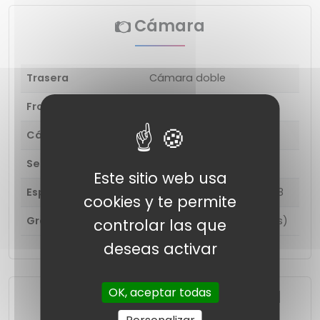
Cámara
Trasera
Cámara doble
Frontal
5 megapíxeles
Cámara principal
13 megapíxeles
Segunda camara
VGA de 0,3 megapíxeles
Este sitio web usa
Especificaciones
Tamaño de apertura: F2.8
cookies y te permite
Grabación de vídeo
1920x1080 (Full HD) (30 fps)
controlar las que
deseas activar
OK, aceptar todas
Funciones de conectividad