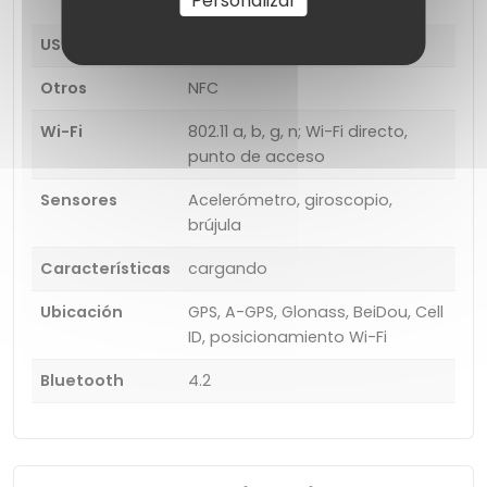
Personalizar
USB
Tipo-C (reversible), USB 2.0
Otros
NFC
Wi-Fi
802.11 a, b, g, n; Wi-Fi directo,
punto de acceso
Sensores
Acelerómetro, giroscopio,
brújula
Características
cargando
Ubicación
GPS, A-GPS, Glonass, BeiDou, Cell
ID, posicionamiento Wi-Fi
Bluetooth
4.2