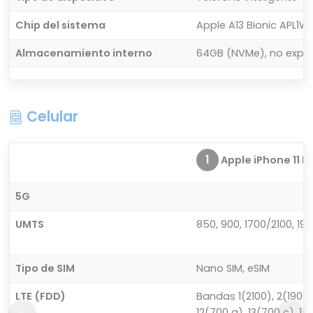
Chip del sistema
Apple A13 Bionic APL1W
Almacenamiento interno
64GB (NVMe), no expa
Celular
1
Apple iPhone 11 P
5G
UMTS
850, 900, 1700/2100, 19
Tipo de SIM
Nano SIM, eSIM
LTE (FDD)
Bandas 1(2100), 2(1900)
12(700 a), 13(700 c), 14