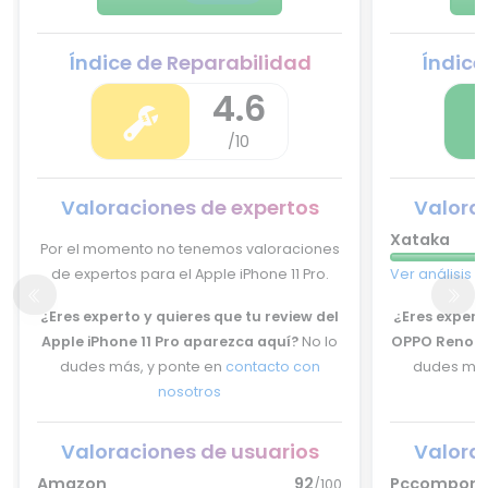
Índice de Reparabilidad
Índice
4.6
/10
Valoraciones de expertos
Valora
Xataka
Por el momento no tenemos valoraciones
de expertos para el Apple iPhone 11 Pro.
Ver análisis 
¿Eres experto y quieres que tu review del
¿Eres experto
Apple iPhone 11 Pro aparezca aquí?
No lo
OPPO Reno6 
dudes más, y ponte en
contacto con
dudes más
nosotros
Valoraciones de usuarios
Valora
Amazon
92
Pccompone
/100