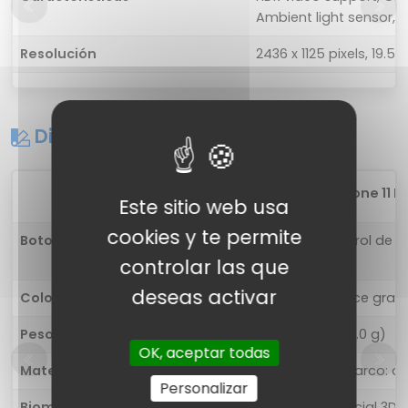
Ambient light sensor, P
Resolución
2436 x 1125 pixels, 19.5:9
Diseño
1
Apple iPhone 11 P
Este sitio web usa
cookies y te permite
Botones
Izquierda: Control de 
desbloqueo
controlar las que
deseas activar
Colores
Oro, Plata, Space gray
Peso
6.63 onzas (188.0 g)
OK, aceptar todas
Materiales
Dorso: vidrio; Marco: a
Personalizar
Biometría
Desbloqueo facial 3D