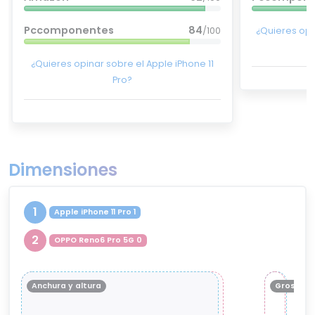
Pccomponentes
84
/100
¿Quieres opi
¿Quieres opinar sobre el Apple iPhone 11
Pro?
Dimensiones
1
Apple iPhone 11 Pro 1
2
OPPO Reno6 Pro 5G 0
Anchura y altura
Grosor