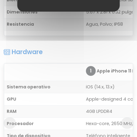
Dimensiones
5.67 x 2.81 x 0.32 pulga
Resistencia
Agua, Polvo; IP68
Hardware
1
Apple iPhone 11 P
Sistema operativo
iOS (14.x, 13.x)
GPU
Apple-designed 4 cor
RAM
4GB LPDDR4
Procesador
Hexa-core, 2650 MHz, L
Tipo de dispositivo
Teléfono inteligente