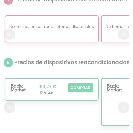
No hemos encontrados ofertas disponibles
No hemos enc
Precios de dispositivos reacondicionados
R
163,77 €
COMPRAR
Gratis
1