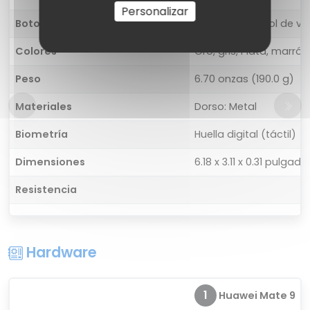
Personalizar
Botones
Derecha: control de v
Colores
Oro, gris, Plata, marrón
Peso
6.70 onzas (190.0 g)
Materiales
Dorso: Metal
Biometría
Huella digital (táctil)
Dimensiones
6.18 x 3.11 x 0.31 pulgad
Resistencia
Hardware
1
Huawei Mate 9