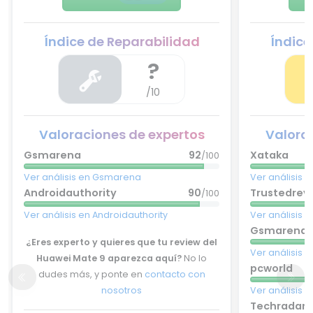
Índice de Reparabilidad
Índice
?
/10
Valoraciones de expertos
Valora
Gsmarena
92
Xataka
/100
Ver análisis en Gsmarena
Ver análisis 
Androidauthority
90
Trustedrev
/100
Ver análisis en Androidauthority
Ver análisis 
Gsmarena
¿Eres experto y quieres que tu review del
Ver análisis
Huawei Mate 9 aparezca aquí?
No lo
pcworld
dudes más, y ponte en
contacto con
nosotros
Ver análisis 
Techradar