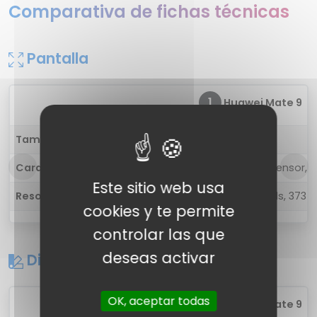
Comparativa de fichas técnicas
Pantalla
1
Huawei Mate 9
Tamaño
5.9 pulgadas
Características
Ambient light sensor, P
Este sitio web usa
Resolución
1920 x 1080 pixels, 373 P
cookies y te permite
controlar las que
deseas activar
Diseño
OK, aceptar todas
1
Huawei Mate 9