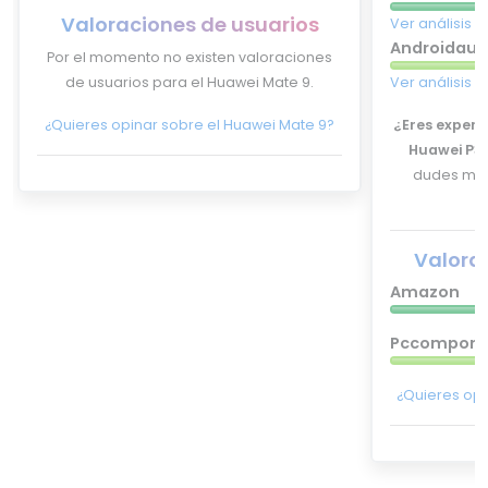
Valoraciones de usuarios
Ver análisis 
Androidaut
Por el momento no existen valoraciones
de usuarios para el Huawei Mate 9.
Ver análisis 
¿Quieres opinar sobre el Huawei Mate 9?
¿Eres experto
Huawei P30
dudes más
Valora
Amazon
Pccompone
¿Quieres opi