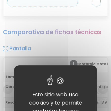
Comparativa de fichas técnicas
Pantalla
1
Motorola Moto E
Tamaño
5.7 pulgadas
Características
Scratch-resistant glass
Proximity sensor
Este sitio web usa
cookies y te permite
Resolución
1440 x 720 pixels, 18:9 ra
controlar las que