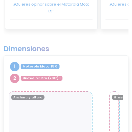
¿Quieres opinar sobre el Motorola Moto
¿Quieres op
E5?
Dimensiones
1
Motorola Moto E5 0
2
Huawei Y6 Pro (2017) 1
Anchura y altura
Grosor