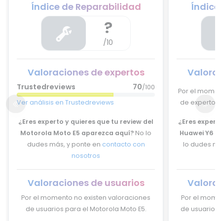
Índice de Reparabilidad
Índice
?
/10
Valoraciones de expertos
Valora
Trustedreviews
70
/100
Por el momen
Ver análisis en Trustedreviews
de expertos 
¿Eres experto y quieres que tu review del
¿Eres experto
Motorola Moto E5 aparezca aquí?
No lo
Huawei Y6 P
dudes más, y ponte en
contacto con
lo dudes má
nosotros
Valoraciones de usuarios
Valora
Por el momento no existen valoraciones
Por el mome
de usuarios para el Motorola Moto E5.
de usuarios 