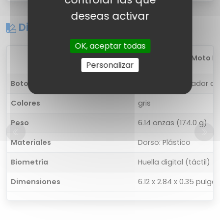
deseas activar
Diseño
OK, aceptar todas
1
Motorola Moto E
Personalizar
Botones
Derecha: obturador de
Colores
gris
Peso
6.14 onzas (174.0 g)
Materiales
Dorso: Plástico
Biometría
Huella digital (táctil)
Dimensiones
6.12 x 2.84 x 0.35 pulg