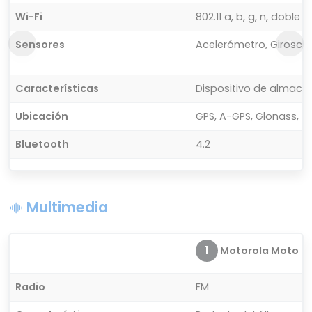
Wi-Fi
802.11 a, b, g, n, doble
Sensores
Acelerómetro, Giroscop
Características
Dispositivo de almac
Ubicación
GPS, A-GPS, Glonass, B
Bluetooth
4.2
Multimedia
1
Motorola Moto G
Radio
FM