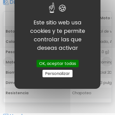
Diseño
1
Motorola Moto G
Este sitio web usa
cookies y te permite
Botones
Derecha: control de v
controlar las que
Colores
Negro, gris, Rosado, Az
deseas activar
Peso
5.89 onzas (167.0 g)
Materiales
Volver: vidrio (Corning 
OK, aceptar todas
Biometría
Desbloqueo facial 2D, Hu
Personalizar
Dimensiones
6.06 x 2.85 x 0.33 pulg
Resistencia
Chapoteo