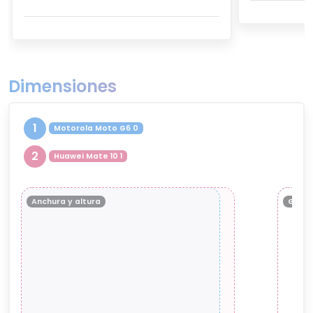
Dimensiones
1
Motorola Moto G6 0
2
Huawei Mate 10 1
Anchura y altura
Groso