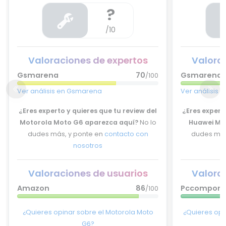
?
/10
Valoraciones de expertos
Valora
Gsmarena
70
Gsmarena
/100
Ver análisis en Gsmarena
Ver análisis
¿Eres experto y quieres que tu review del
¿Eres experto
Motorola Moto G6 aparezca aquí?
No lo
Huawei Mat
dudes más, y ponte en
contacto con
dudes más
nosotros
Valoraciones de usuarios
Valora
Amazon
86
Pccompone
/100
¿Quieres opinar sobre el Motorola Moto
¿Quieres opi
G6?