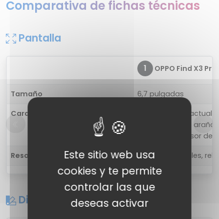
Comparativa de fichas técnicas
Pantalla
1
OPPO Find X3 Pro
Tamaño
6,7 pulgadas
Características
Frecuencia de actualiza
resistente a los arañaz
ambiental, sensor de 
Este sitio web usa
Resolución
3216 x 1440 píxeles, rela
cookies y te permite
controlar las que
Diseño
deseas activar