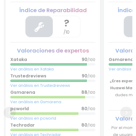
Índice de Reparabilidad
Índice
?
/10
Valoraciones de expertos
Valora
Xataka
90
Gsmarena
/100
Ver análisis en Xataka
Ver análisis
Trustedreviews
90
/100
¿Eres experto
Ver análisis en Trustedreviews
Huawei Mate
Gsmarena
88
/100
dudes más
Ver análisis en Gsmarena
pcworld
80
/100
Valora
Ver análisis en pcworld
Techradar
80
/100
Por el mome
Ver análisis en Techradar
de usuarios