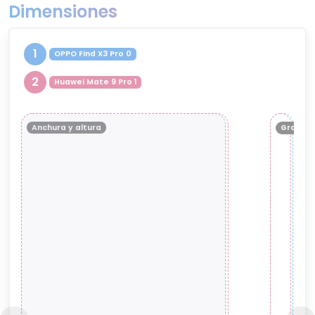
Dimensiones
1
OPPO Find X3 Pro 0
2
Huawei Mate 9 Pro 1
Anchura y altura
Grosor