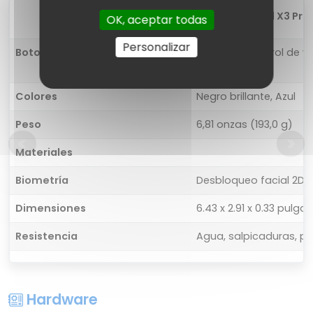
1
OPPO Find X3 Pro
OK, aceptar todas
Personalizar
Botones
Izquierda: control de 
desbloqueo
Colores
Negro brillante, Azul
Peso
6,81 onzas (193,0 g)
Materiales
Biometría
Desbloqueo facial 2D, h
Dimensiones
6.43 x 2.91 x 0.33 pulg
Resistencia
Agua, salpicaduras, pol
Hardware