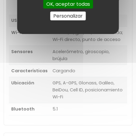
OK, aceptar todas
Personalizar
USB
Tipo C (reversible), USB 2.0
Wi-Fi
802.11 a, b, g, n, ac, doble banda;
Wi-Fi directo, punto de acceso
Sensores
Acelerómetro, giroscopio,
brújula
Características
Cargando
Ubicación
GPS, A-GPS, Glonass, Galileo,
BeiDou, Cell ID, posicionamiento
Wi-Fi
Bluetooth
5.1