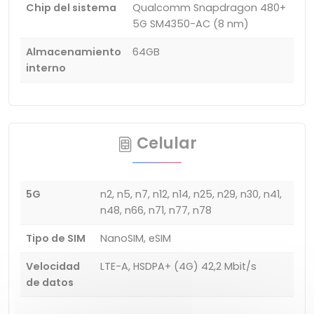
Chip del sistema
Qualcomm Snapdragon 480+
5G SM4350-AC (8 nm)
Almacenamiento
64GB
interno
Celular
5G
n2, n5, n7, n12, n14, n25, n29, n30, n41,
n48, n66, n71, n77, n78
Tipo de SIM
NanoSIM, eSIM
Velocidad
LTE-A, HSDPA+ (4G) 42,2 Mbit/s
de datos