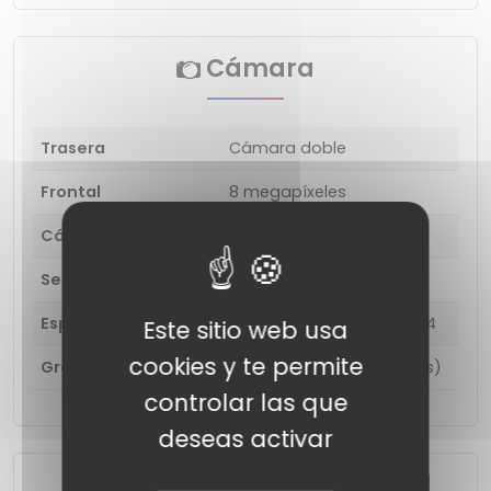
Cámara
Trasera
Cámara doble
Frontal
8 megapíxeles
Cámara principal
48MP (PDAF)
Segunda camara
2 megapíxeles (macro)
Especificaciones
Tamaño de apertura: F2.4
Este sitio web usa
cookies y te permite
Grabación de vídeo
1920x1080 (Full HD) (30 fps)
controlar las que
deseas activar
Funciones de conectividad