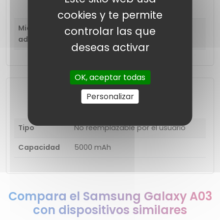
Compartir
cookies y te permite
Micrófono(s)
Para cancelación de
controlar las que
adicional(es)
ruido.
deseas activar
OK, aceptar todas
Batería
Personalizar
Tipo
No reemplazable por el usuario
Capacidad
5000 mAh
Compara el Samsung Galaxy A03
con dispositivos similares