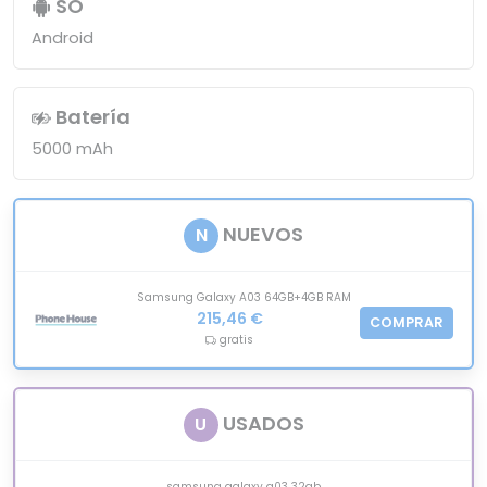
SO
Android
Batería
5000 mAh
NUEVOS
N
Samsung Galaxy A03 64GB+4GB RAM
215,46 €
COMPRAR
gratis
USADOS
U
samsung galaxy a03 32gb