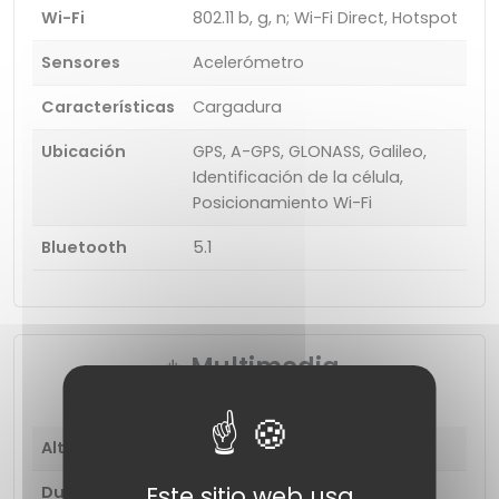
Wi-Fi
802.11 b, g, n; Wi-Fi Direct, Hotspot
Sensores
Acelerómetro
Características
Cargadura
Ubicación
GPS, A-GPS, GLONASS, Galileo,
Identificación de la célula,
Posicionamiento Wi-Fi
Bluetooth
5.1
Multimedia
Altavoces
Auricular, altavoz
Este sitio web usa
Duplicar pantalla
Pantalla inalámbrica