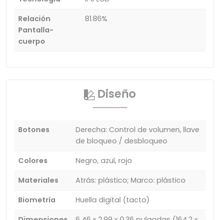
Relación
81.86%
Pantalla-
cuerpo
Diseño
Botones
Derecha: Control de volumen, llave
de bloqueo / desbloqueo
Colores
Negro, azul, rojo
Materiales
Atrás: plástico; Marco: plástico
Biometría
Huella digital (tacto)
Dimensiones
6.46 x 2.99 x 0.36 pulgadas (164.2 x