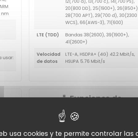
12(700 a), 13(700 c), 14(700 PS),
 ARM
20(800 DD), 25(1900+), 26(850+)
0 nm
28(700 APT), 29(700 d), 30(2300
WCS), 66(AWS-3), 71(600)
LTE (TDD)
Bandas 38(2600), 39(1900+),
41(2600+)
Velocidad
LTE-A, HSDPA+ (4G) 42.2 Mbit/s,
a usar:
de datos
HSUPA 5.76 Mbit/s
Funciones de
conectividad
USB
Tipo-C (reversible), USB 2.
web usa cookies y te permite controlar la