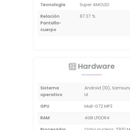
Tecnología
Super AMOLED
Relación
87.37 %
Pantalla-
cuerpo
Hardware
Sistema
Android (10), Samsu
operativo
UI
GPU
Mali-G72 MP3
RAM
4GB LPDDR4
Procesador
Ocho nucleos, 2300 M