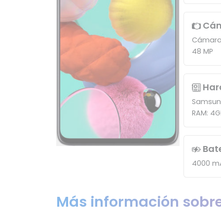
Cá
Cámara
48 MP
Har
Samsung
RAM: 4G
Bat
4000 m
Más información sobr