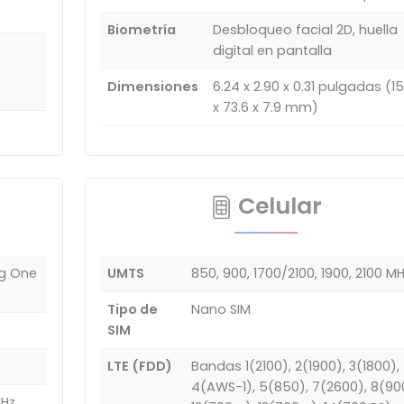
Biometría
Desbloqueo facial 2D, huella
digital en pantalla
Dimensiones
6.24 x 2.90 x 0.31 pulgadas (1
x 73.6 x 7.9 mm)
Celular
ng One
UMTS
850, 900, 1700/2100, 1900, 2100 M
Tipo de
Nano SIM
SIM
LTE (FDD)
Bandas 1(2100), 2(1900), 3(1800),
4(AWS-1), 5(850), 7(2600), 8(90
Hz,