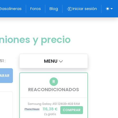
Gasolineras
Foros
Blog
Iniciar sesión
niones y precio
MENU
1 :
ARAR
R
REACONDICIONADOS
Samsung Galaxy A51 128GB+4GB RAM
116,38 €
COMPRAR
gratis