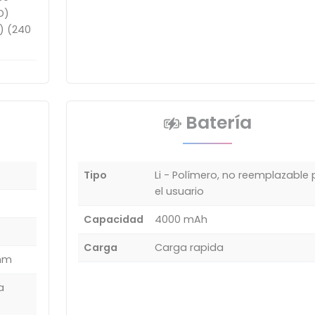
D)
D) (240
Batería
Tipo
Li - Polímero, no reemplazable 
el usuario
Capacidad
4000 mAh
Carga
Carga rapida
 mm
a