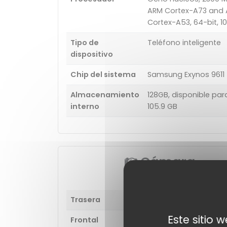
ARM Cortex-A73 and
Cortex-A53, 64-bit, 1
Tipo de
Teléfono inteligente
dispositivo
Chip del sistema
Samsung Exynos 9611
Almacenamiento
128GB, disponible par
interno
105.9 GB
Cámara
Trasera
Cámara cuádruple
Este sitio 
Frontal
32 MP (HDR)