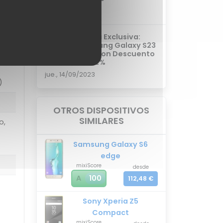
vie., 06/10/2023
e
Oferta Exclusiva:
 de
Samsung Galaxy S23
Ultra con Descuento
del 22%
jue., 14/09/2023
)
OTROS DISPOSITIVOS
SIMILARES
o,
Samsung Galaxy S6
edge
mixiScore
desde
A
100
112,48 €
Sony Xperia Z5
Compact
mixiScore