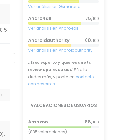
Ver análisis en Gsmarena
Andro4all
75
/100
Ver análisis en Andro4all
58.5
Androidauthority
60
/100
Ver análisis en Androidauthority
¿Eres experto y quieres que tu
review aparezca aquí?
No lo
dudes más, y ponte en
contacto
con nosotros
Hz
VALORACIONES DE USUARIOS
Amazon
88
/100
(835 valoraciones)
0),