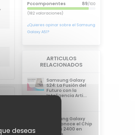
Pccomponentes
89
/100
,
(182 valoraciones)
¿Quieres opinar sobre el Samsung
Galaxy A51?
ARTICULOS
RELACIONADOS
Samsung Galaxy
S24: La Fusión del
Futuro con la
Inteligencia Arti...
vie., 19/01/2024
Samsung Galaxy
S24: Conoce el Chip
0
Exynos 2400 en
s que deseas
Detalle