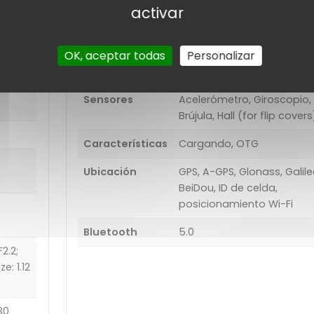
activar
Otros
NFC, ANT +
Wi-Fi
802.11 a, b, g, n, ac, de dobl
OK, aceptar todas
Personalizar
banda; Wi-Fi Direct, punto
acceso
Sensores
Acelerómetro, Giroscopio,
Brújula, Hall (for flip covers
Características
Cargando, OTG
Ubicación
GPS, A-GPS, Glonass, Galile
BeiDou, ID de celda,
posicionamiento Wi-Fi
Bluetooth
5.0
2.2;
ze: 1.12
30