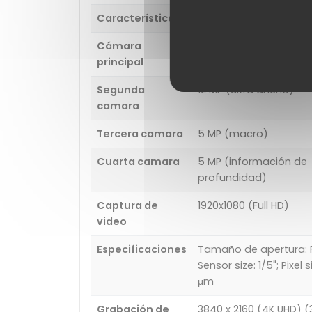
Características
Hyperlapse, EIS
Cámara
48 MP (PDAF)
principal
Segunda
12 MP (ultra ancho)
camara
Tercera camara
5 MP (macro)
Cuarta camara
5 MP (información de
profundidad)
Captura de
1920x1080 (Full HD)
video
Especificaciones
Tamaño de apertura: F
Sensor size: 1/5"; Pixel si
μm
Grabación de
3840 x 2160 (4K UHD) (