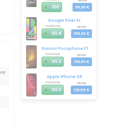
desde
A
100
95,00 €
Google Pixel XL
mixiScore
desde
A
93.4
109,00 €
Xiaomi Pocophone F1
mixiScore
desde
A
93.3
108,90 €
por
Apple iPhone XR
mixiScore
desde
A
93.3
128,99 €