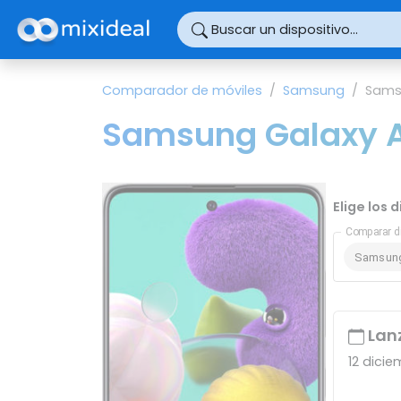
Panel de gestión de cookies
Buscar un dispositivo...
Comparador de móviles
Samsung
Sams
Samsung Galaxy A5
Elige los
Comparar d
Samsung
Lan
12 dicie