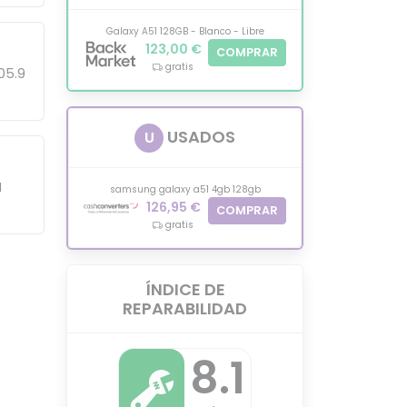
Galaxy A51 128GB - Blanco - Libre
123,00 €
COMPRAR
gratis
05.9
USADOS
U
I
samsung galaxy a51 4gb 128gb
126,95 €
COMPRAR
gratis
ÍNDICE DE
REPARABILIDAD
8.1