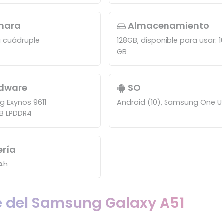
mara
Almacenamiento
 cuádruple
128GB, disponible para usar: 1
GB
dware
SO
 Exynos 9611
Android (10), Samsung One U
B LPDDR4
ería
Ah
e del Samsung Galaxy A51