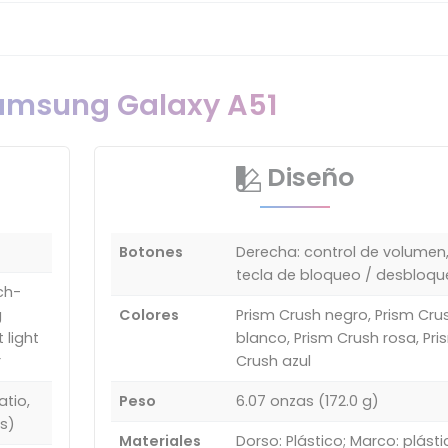
Samsung Galaxy A51
Diseño
Botones
Derecha: control de volumen
tecla de bloqueo / desbloqu
ch-
g
Colores
Prism Crush negro, Prism Cru
 light
blanco, Prism Crush rosa, Pri
r
Crush azul
atio,
Peso
6.07 onzas (172.0 g)
s)
Materiales
Dorso: Plástico; Marco: plásti