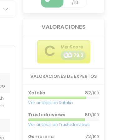
/10
VALORACIONES
C
MixiScore
79.3
VALORACIONES DE EXPERTOS
,
eo
Xataka
82
/100
sh
Ver análisis en Xataka
sm
Trustedreviews
80
/100
Ver análisis en Trustedreviews
Gsmarena
72
/100
co