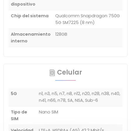
dispositivo
Chip del sistema
Qualcomm Snapdragon 750G
5G SM7225 (8 nm)
Almacenamiento
128GB
interno
Celular
5G
n1, n3, n5, n7, n8, n12, n20, n28, n38, n40,
n41, n66, n78, SA, NSA, Sub-6
Tipo de
Nano SIM
SIM
Velocidad
LTE-A, HSDPA+ (4G) 42,2 Mbit/s