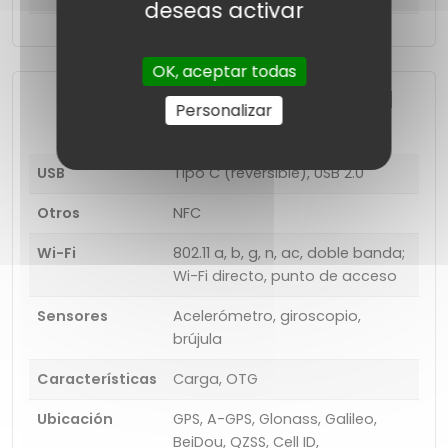
deseas activar
OK, aceptar todas
Funciones de conectividad
Personalizar
USB
Tipo C (reversible), USB 2.0
Otros
NFC
Wi-Fi
802.11 a, b, g, n, ac, doble banda;
Wi-Fi directo, punto de acceso
Sensores
Acelerómetro, giroscopio,
brújula
Características
Carga, OTG
Ubicación
GPS, A-GPS, Glonass, Galileo,
BeiDou, QZSS, Cell ID,