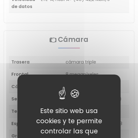
de datos
Cámara
Trasera
cámara triple
Frontal
8 megapíxeles
Cámara principal
50MP (PDAF)
Segunda camara
8 MP (ultra gran angular)
Este sitio web usa
Tercera camara
2 megapíxeles (macro)
cookies y te permite
Especificaciones
Tamaño de apertura: F1.8
controlar las que
Grabación de vídeo
Sí