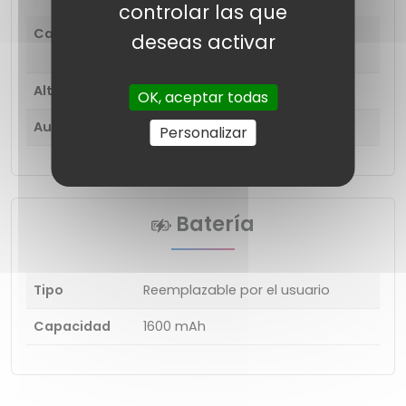
controlar las que
Características
Enfocar, Estirar a pantalla
deseas activar
completa
Altavoces
Altoparlante
OK, aceptar todas
Auriculares
Conector de 3,5 mm
Personalizar
Batería
Tipo
Reemplazable por el usuario
Capacidad
1600 mAh