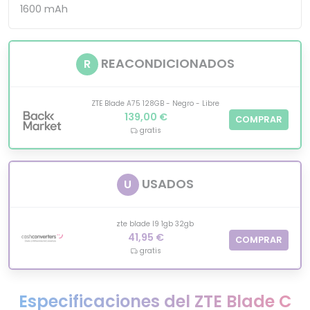
1600 mAh
REACONDICIONADOS
R
ZTE Blade A75 128GB - Negro - Libre
139,00 €
COMPRAR
gratis
USADOS
U
zte blade l9 1gb 32gb
41,95 €
COMPRAR
gratis
Especificaciones del ZTE Blade C