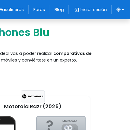
Gasolineras
Foros
Blog
Iniciar sesión
hones Blu
deal vas a poder realizar
comparativas de
óviles y conviértete en un experto.
Motorola Razr (2025)
?
MixiScore
-