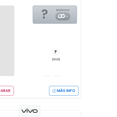
?
MixiScore
-
?
DESDE
__
,__
€
ARAR
MÁS INFO