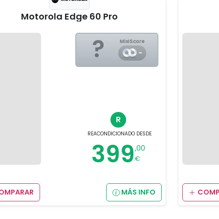
Motorola Edge 60 Pro
?
MixiScore
-
R
REACONDICIONADO
DESDE
399
,00
€
OMPARAR
MÁS INFO
COMP