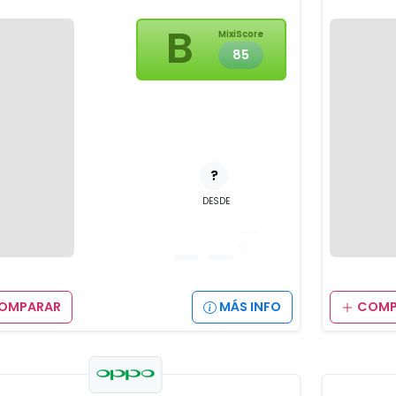
B
MixiScore
85
?
DESDE
__
,__
€
OMPARAR
MÁS INFO
COMP