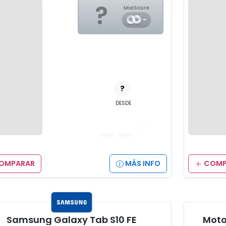
?
MixiScore
-
?
DESDE
__
,__
€
OMPARAR
MÁS INFO
COMP
Samsung Galaxy Tab S10 FE
Moto