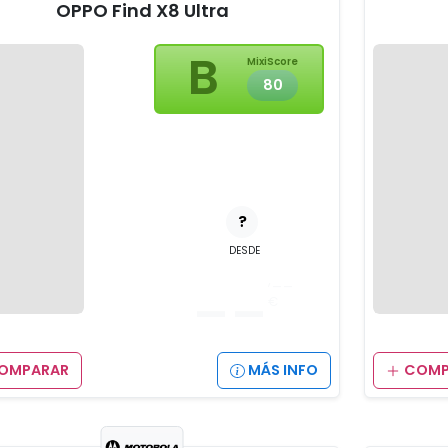
OPPO Find X8 Ultra
B
MixiScore
80
?
DESDE
__
,__
€
OMPARAR
MÁS INFO
COMP