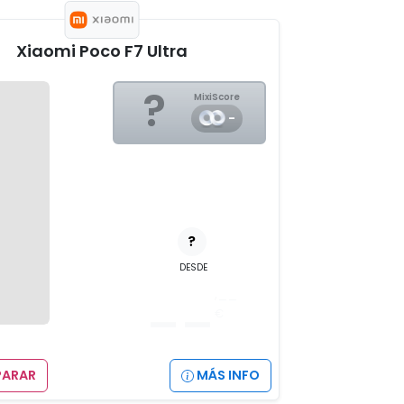
Xiaomi Poco F7 Ultra
?
MixiScore
-
?
DESDE
__
,__
€
ARAR
MÁS INFO