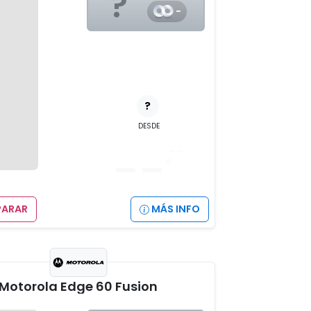
?
-
?
DESDE
__
,__
€
ARAR
MÁS INFO
Motorola Edge 60 Fusion