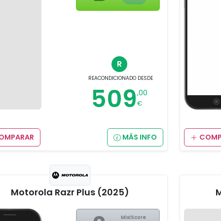
R
REACONDICIONADO
DESDE
509
,00
€
OMPARAR
MÁS INFO
COMP
Motorola Razr Plus (2025)
M
MixiScore