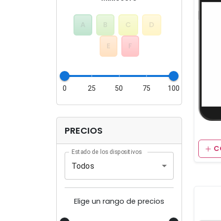
A
B
C
D
E
F
0
25
50
75
100
PRECIOS
C
Estado de los dispositivos
Todos
Elige un rango de precios