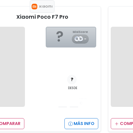
Xiaomi Poco F7 Pro
?
MixiScore
-
?
DESDE
__
,__
€
OMPARAR
MÁS INFO
COMP