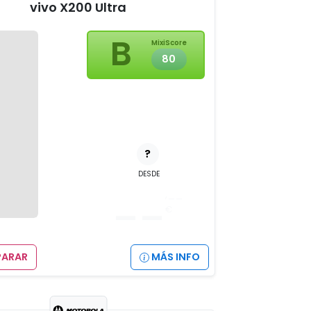
vivo X200 Ultra
B
MixiScore
80
?
DESDE
__
,__
€
ARAR
MÁS INFO