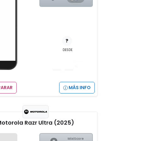
?
DESDE
__
,__
€
ARAR
MÁS INFO
otorola Razr Ultra (2025)
MixiScore