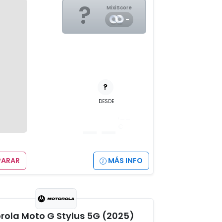
?
MixiScore
-
?
DESDE
__
,__
€
ARAR
MÁS INFO
rola Moto G Stylus 5G (2025)