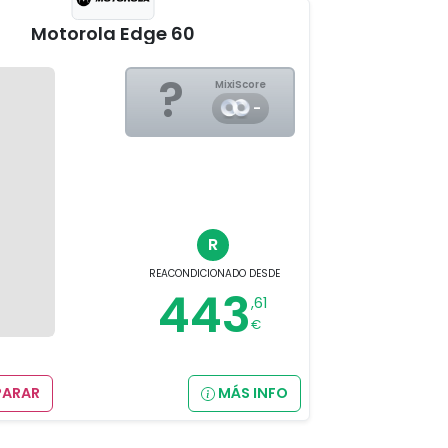
Motorola Edge 60
?
MixiScore
-
R
REACONDICIONADO
DESDE
443
,61
€
ARAR
MÁS INFO