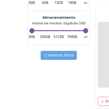
0GB
6GB
12GB
18GB
Almacenamiento
Unidad de medida: Gigabyte (GB)
0GB
256GB
512GB
768GB
Reiniciar filtros
C