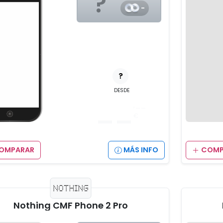
?
-
?
DESDE
__
,__
€
OMPARAR
MÁS INFO
COMP
Nothing CMF Phone 2 Pro