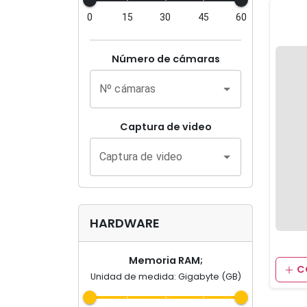
0
15
30
45
60
Número de cámaras
Nº cámaras
Captura de video
Captura de video
HARDWARE
Memoria RAM;
C
Unidad de medida: Gigabyte (GB)