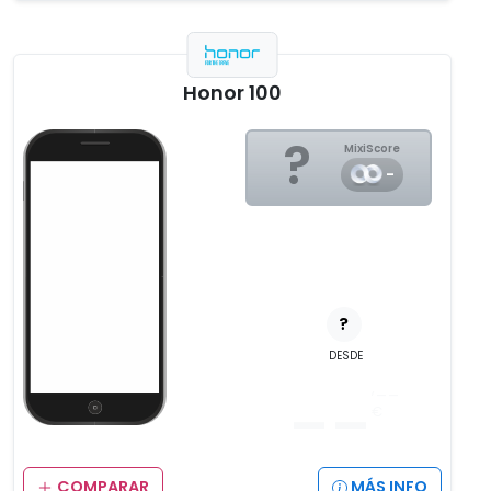
Honor 100
?
MixiScore
-
?
DESDE
__
,__
€
COMPARAR
MÁS INFO