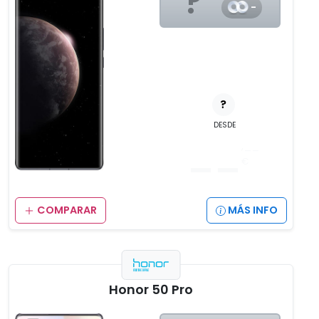
?
-
?
DESDE
__
,__
€
COMPARAR
MÁS INFO
Honor 50 Pro