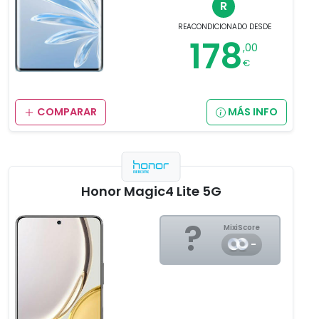
R
REACONDICIONADO
DESDE
178
,00
€
COMPARAR
MÁS INFO
Honor Magic4 Lite 5G
?
MixiScore
-