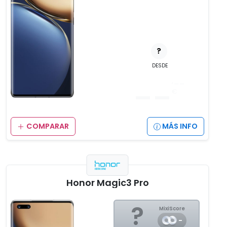
?
DESDE
__
,__
€
COMPARAR
MÁS INFO
Honor Magic3 Pro
?
MixiScore
-