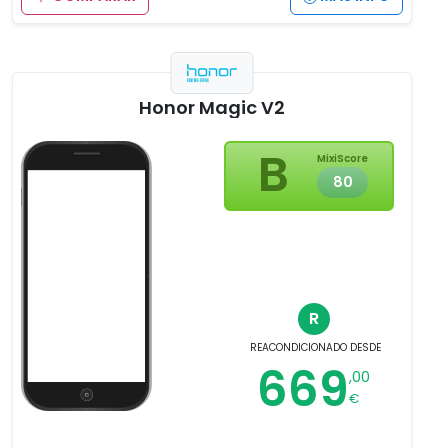
Honor Magic V2
B
MixiScore
80
R
REACONDICIONADO
DESDE
669
,00
€