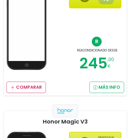
R
REACONDICIONADO
DESDE
245
,00
€
COMPARAR
MÁS INFO
Honor Magic V3
MixiScore