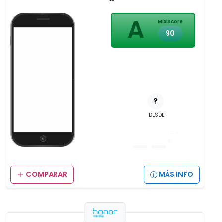
A
MixiScore
90
?
DESDE
__
,__
€
COMPARAR
MÁS INFO