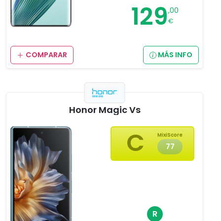
129
,00
€
COMPARAR
MÁS INFO
Honor Magic Vs
C
MixiScore
77
R