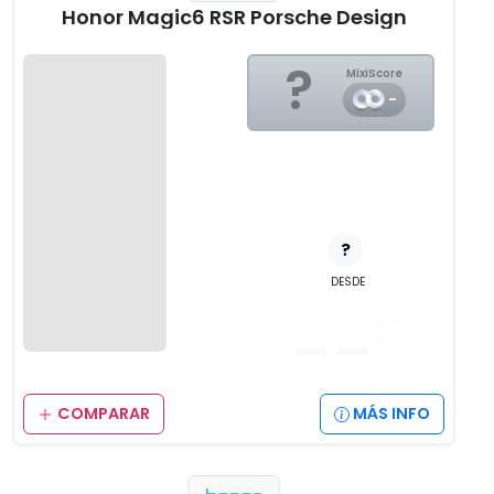
Honor Magic6 RSR Porsche Design
?
MixiScore
-
?
DESDE
__
,__
€
COMPARAR
MÁS INFO