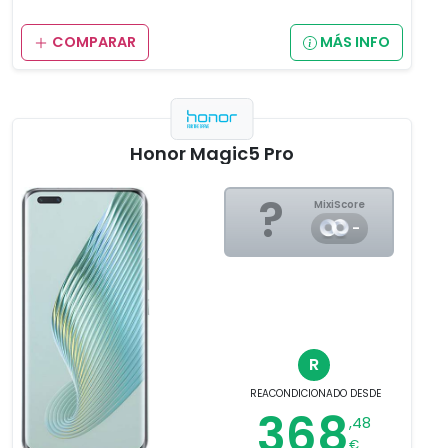
COMPARAR
MÁS INFO
Honor Magic5 Pro
?
MixiScore
-
R
REACONDICIONADO
DESDE
368
,48
€