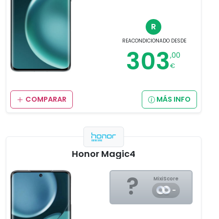
R
REACONDICIONADO
DESDE
303
,00
€
COMPARAR
MÁS INFO
Honor Magic4
?
MixiScore
-