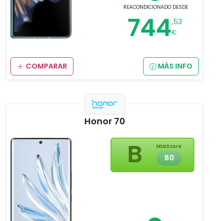
REACONDICIONADO
DESDE
744
,53
€
COMPARAR
MÁS INFO
Honor 70
B
MixiScore
80