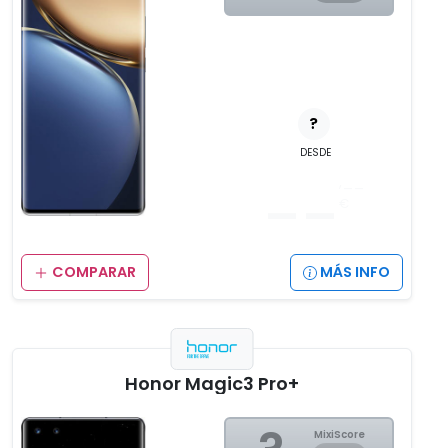
?
DESDE
__
,__
€
COMPARAR
MÁS INFO
Honor Magic3 Pro+
MixiScore