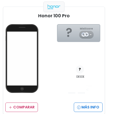
Honor 100 Pro
?
MixiScore
-
?
DESDE
__
,__
€
COMPARAR
MÁS INFO