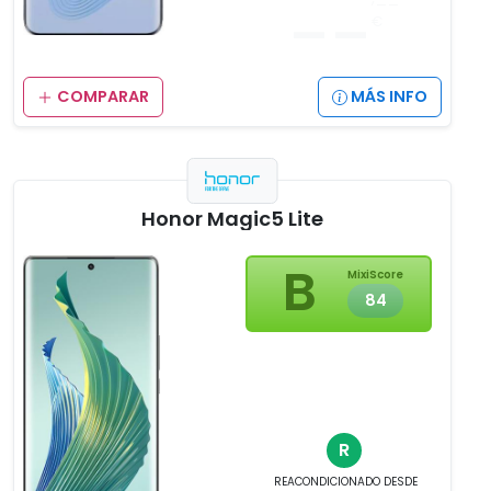
__
€
COMPARAR
MÁS INFO
Honor Magic5 Lite
B
MixiScore
84
R
REACONDICIONADO
DESDE