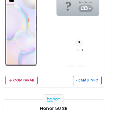
?
MixiScore
-
?
DESDE
__
,__
€
COMPARAR
MÁS INFO
Honor 50 SE