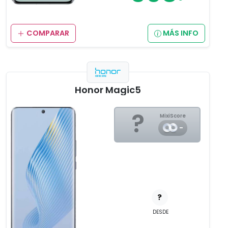
COMPARAR
MÁS INFO
Honor Magic5
?
MixiScore
-
?
DESDE
,__