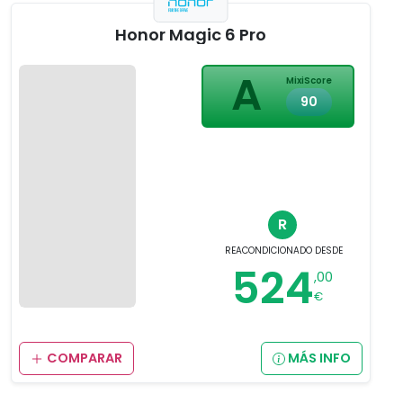
Honor Magic 6 Pro
A
MixiScore
90
R
REACONDICIONADO
DESDE
524
,00
€
COMPARAR
MÁS INFO