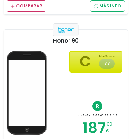
COMPARAR
MÁS INFO
Honor 90
C
MixiScore
77
R
REACONDICIONADO
DESDE
187
,00
€