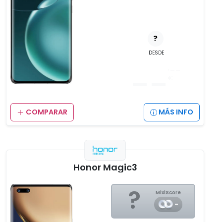
?
DESDE
__
,__
€
COMPARAR
MÁS INFO
Honor Magic3
?
MixiScore
-