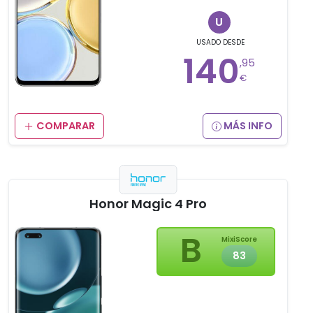
U
USADO
DESDE
140
,95
€
COMPARAR
MÁS INFO
Honor Magic 4 Pro
B
MixiScore
83