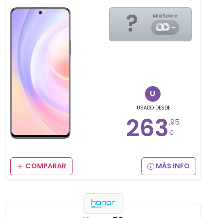
?
MixiScore
-
U
USADO
DESDE
263
,95
€
COMPARAR
MÁS INFO