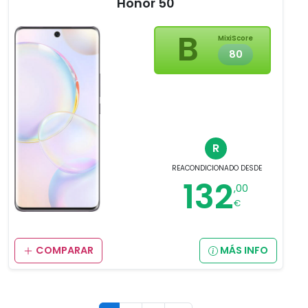
Honor 50
B
MixiScore
80
R
REACONDICIONADO
DESDE
132
,00
€
COMPARAR
MÁS INFO