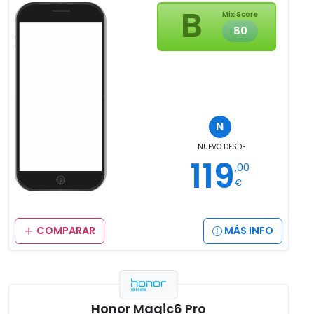
B
MixiScore
80
N
NUEVO
DESDE
119
,00
€
COMPARAR
MÁS INFO
Honor Magic6 Pro