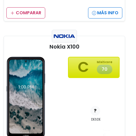
COMPARAR
MÁS INFO
Nokia X100
C
MixiScore
70
?
DESDE
__
,__
€