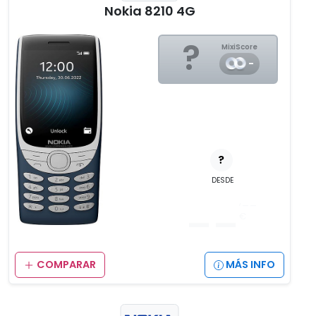
Nokia 8210 4G
?
MixiScore
-
?
DESDE
__
,__
€
COMPARAR
MÁS INFO