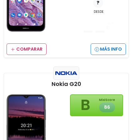
?
DESDE
__
,__
€
COMPARAR
MÁS INFO
Nokia G20
B
MixiScore
86