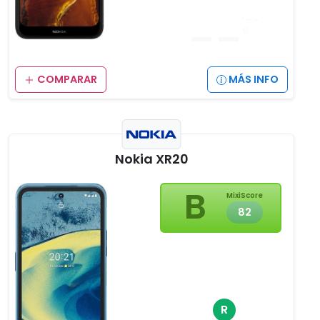
__
,__
€
COMPARAR
MÁS INFO
Nokia XR20
B
MixiScore
82
R