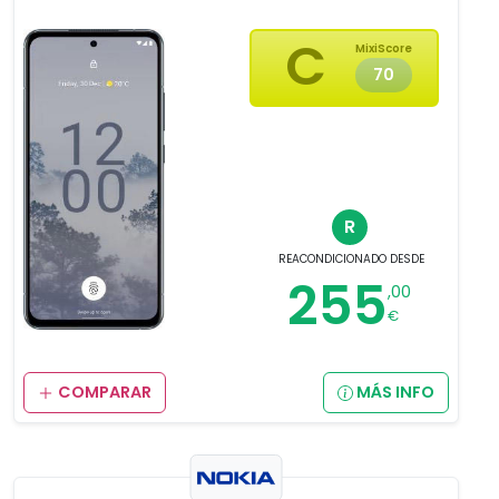
C
MixiScore
70
R
REACONDICIONADO
DESDE
255
,00
€
COMPARAR
MÁS INFO