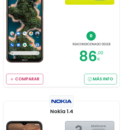
R
REACONDICIONADO
DESDE
86
,00
€
COMPARAR
MÁS INFO
Nokia 1.4
MixiScore