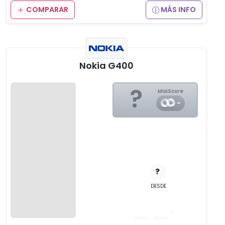
COMPARAR
MÁS INFO
Nokia G400
?
MixiScore
-
?
DESDE
__
,__
€