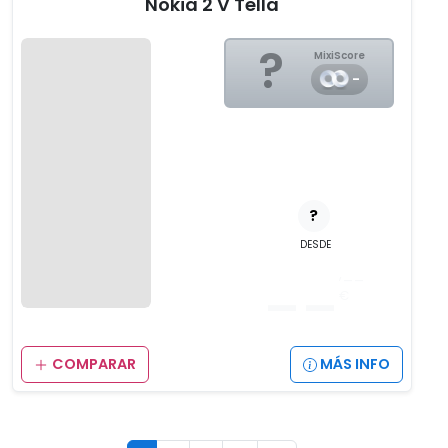
Nokia 2 V Tella
?
MixiScore
-
?
DESDE
__
,__
€
COMPARAR
MÁS INFO