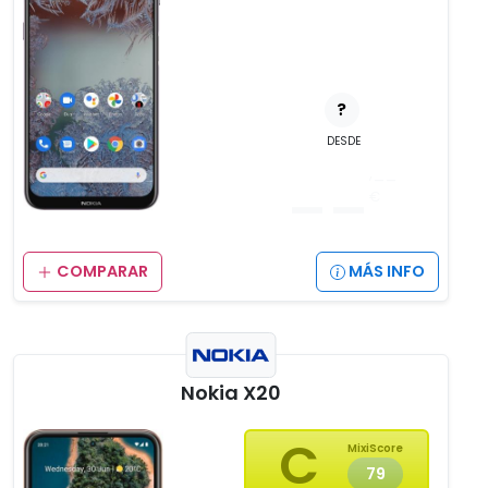
?
DESDE
__
,__
€
COMPARAR
MÁS INFO
Nokia X20
C
MixiScore
79