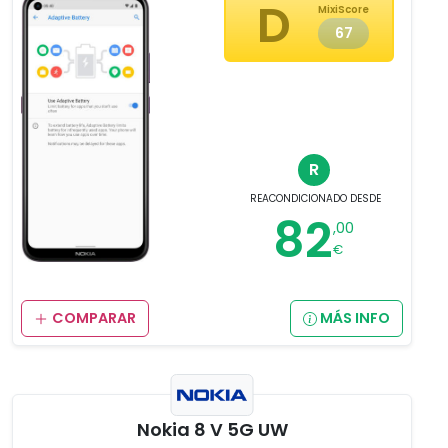
D
MixiScore
67
R
REACONDICIONADO
DESDE
82
,00
€
COMPARAR
MÁS INFO
Nokia 8 V 5G UW