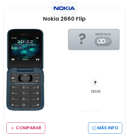
Nokia 2660 Flip
?
MixiScore
-
?
DESDE
__
,__
€
COMPARAR
MÁS INFO