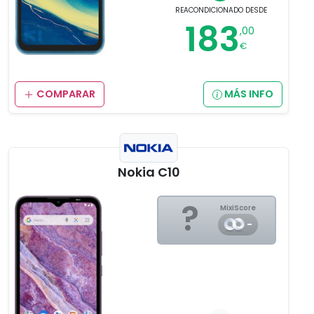
REACONDICIONADO
DESDE
183
,00
€
COMPARAR
MÁS INFO
Nokia C10
?
MixiScore
-