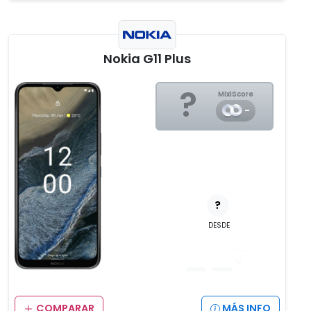
Nokia G11 Plus
?
MixiScore
-
?
DESDE
__
,__
€
COMPARAR
MÁS INFO