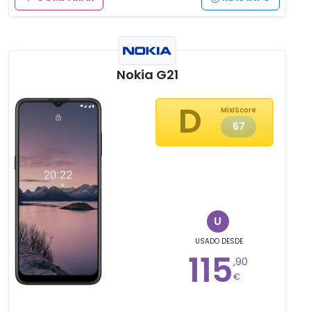
Nokia G21
D
MixiScore
67
U
USADO
DESDE
115
,90
€