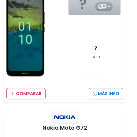
?
-
?
DESDE
__
,__
€
COMPARAR
MÁS INFO
Nokia Moto G72