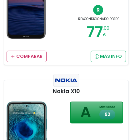
R
REACONDICIONADO
DESDE
77
,00
€
COMPARAR
MÁS INFO
Nokia X10
A
MixiScore
92