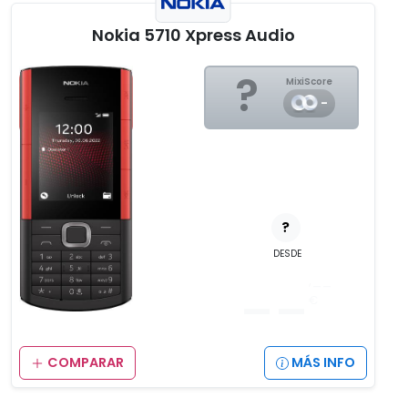
Nokia 5710 Xpress Audio
?
MixiScore
-
?
DESDE
__
,__
€
COMPARAR
MÁS INFO