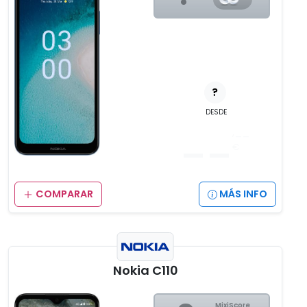
?
DESDE
__
,__
€
COMPARAR
MÁS INFO
Nokia C110
MixiScore