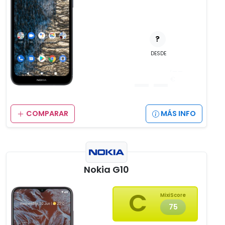
?
DESDE
__
,__
€
COMPARAR
MÁS INFO
Nokia G10
C
MixiScore
75