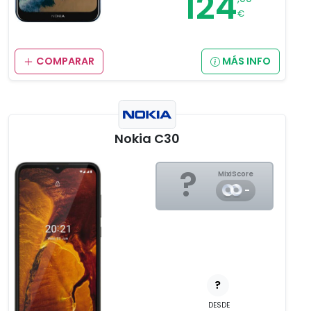
124
€
COMPARAR
MÁS INFO
Nokia C30
?
MixiScore
-
?
DESDE