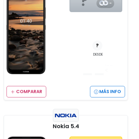
?
-
?
DESDE
__
,__
€
COMPARAR
MÁS INFO
Nokia 5.4