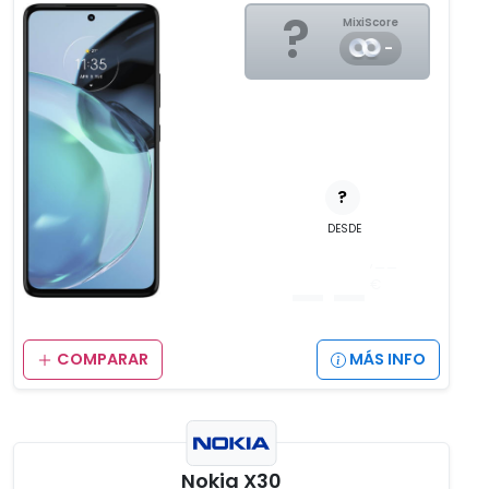
?
MixiScore
-
?
DESDE
__
,__
€
COMPARAR
MÁS INFO
Nokia X30