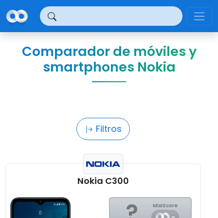
Panel de gestión de cookies
Comparador de móviles y
smartphones Nokia
Filtros
Nokia C300
?
MixiScore
-