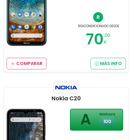
R
REACONDICIONADO
DESDE
70
,00
€
COMPARAR
MÁS INFO
Nokia C20
A
MixiScore
100