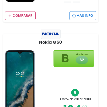
COMPARAR
MÁS INFO
Nokia G50
B
MixiScore
82
R
REACONDICIONADO
DESDE
,00