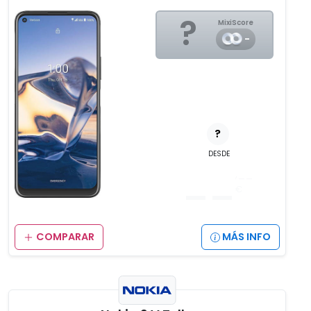
?
MixiScore
-
?
DESDE
__
,__
€
COMPARAR
MÁS INFO