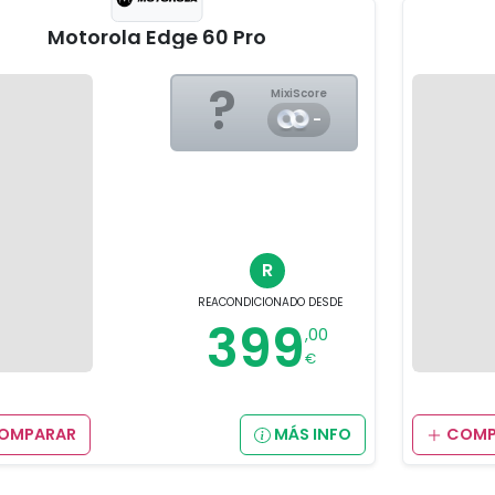
Motorola Edge 60 Pro
?
MixiScore
-
R
REACONDICIONADO
DESDE
399
,00
€
OMPARAR
MÁS INFO
COMP