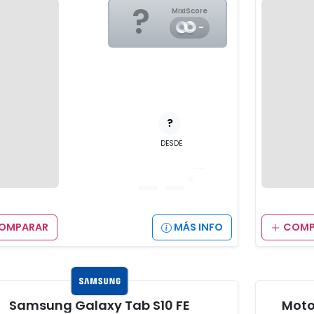
?
MixiScore
-
?
DESDE
__
,__
€
OMPARAR
MÁS INFO
COMP
Samsung Galaxy Tab S10 FE
Moto