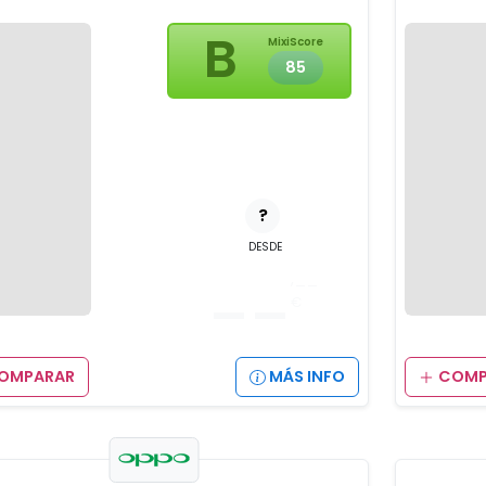
B
MixiScore
85
?
DESDE
__
,__
€
OMPARAR
MÁS INFO
COMP