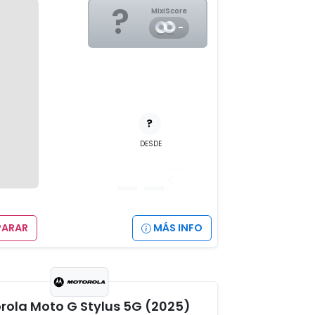
?
MixiScore
-
?
DESDE
__
,__
€
ARAR
MÁS INFO
rola Moto G Stylus 5G (2025)