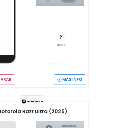
?
DESDE
__
,__
€
ARAR
MÁS INFO
otorola Razr Ultra (2025)
MixiScore