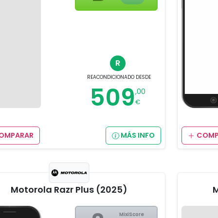
R
REACONDICIONADO
DESDE
509
,00
€
OMPARAR
MÁS INFO
COMP
Motorola Razr Plus (2025)
M
MixiScore