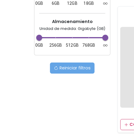
0GB
6GB
12GB
18GB
Almacenamiento
Unidad de medida: Gigabyte (GB)
0GB
256GB
512GB
768GB
Reiniciar filtros
C