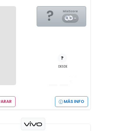
?
MixiScore
-
?
DESDE
__
,__
€
ARAR
MÁS INFO