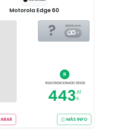
Motorola Edge 60
?
MixiScore
-
R
REACONDICIONADO
DESDE
443
,61
€
ARAR
MÁS INFO