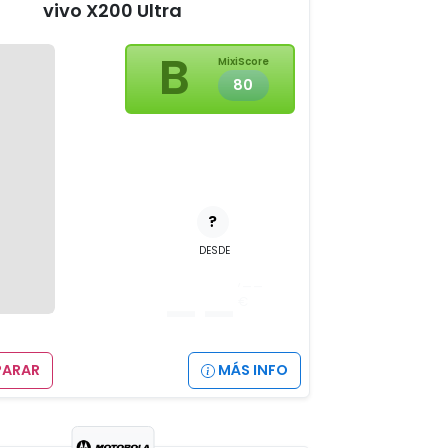
vivo X200 Ultra
B
MixiScore
80
?
DESDE
__
,__
€
ARAR
MÁS INFO