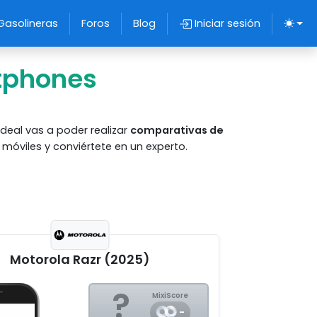
Gasolineras
Foros
Blog
Iniciar sesión
tphones
deal vas a poder realizar
comparativas de
óviles y conviértete en un experto.
Motorola Razr (2025)
?
MixiScore
-