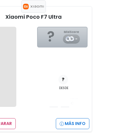
Xiaomi Poco F7 Ultra
?
MixiScore
-
?
DESDE
__
,__
€
ARAR
MÁS INFO