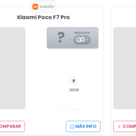
Xiaomi Poco F7 Pro
?
MixiScore
-
?
DESDE
__
,__
€
OMPARAR
MÁS INFO
COMP