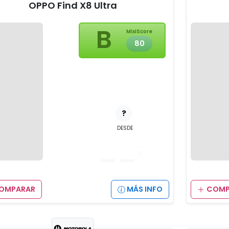
OPPO Find X8 Ultra
B
MixiScore
80
?
DESDE
__
,__
€
OMPARAR
MÁS INFO
COMP