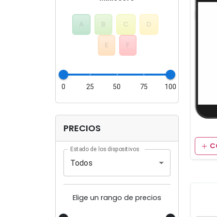
A
B
C
D
E
F
0
25
50
75
100
PRECIOS
C
Estado de los dispositivos
Todos
Elige un rango de precios