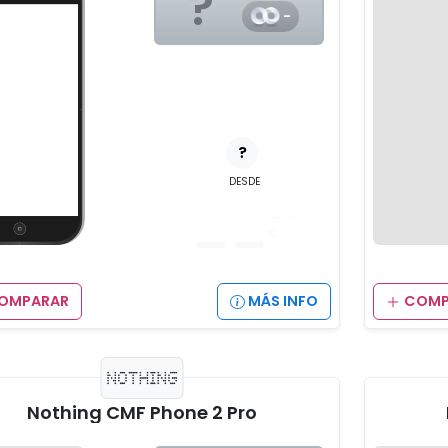
?
-
?
DESDE
__
,__
€
OMPARAR
MÁS INFO
COMP
Nothing CMF Phone 2 Pro