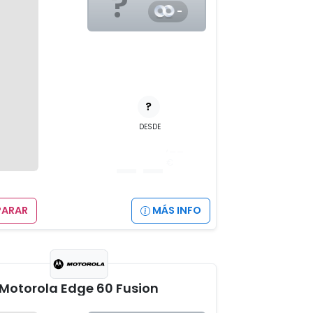
?
-
?
DESDE
__
,__
€
ARAR
MÁS INFO
Motorola Edge 60 Fusion