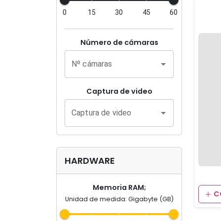
0
15
30
45
60
Número de cámaras
Nº cámaras
Captura de video
Captura de video
HARDWARE
Memoria RAM;
C
Unidad de medida: Gigabyte (GB)