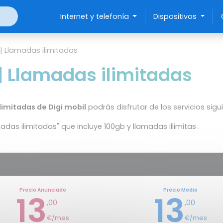
Internet y telefonía
Dispositivos
 | Llamadas ilimitadas
| Llamadas ilimitadas
limitadas de Digi mobil
podrás disfrutar de los servicios sigu
adas ilimitadas" que incluye 100gb y llamadas illimitas .
Precio Anunciado
Precio Medio
13
13
,00
,00
€/mes
€/mes