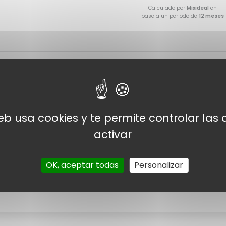
Calculado por
Mixideal
en
base a un periodo de
12 meses
web usa cookies y te permite controlar la
activar
OK, aceptar todas
Personalizar