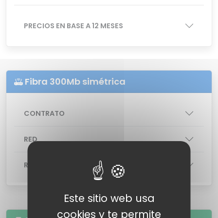
PRECIOS EN BASE A 12 MESES
Fibra 300Mb simétrica
CONTRATO
RED
ROUTER
: ZYXEL EMG5523-T50B
Este sitio web usa
cookies y te permite