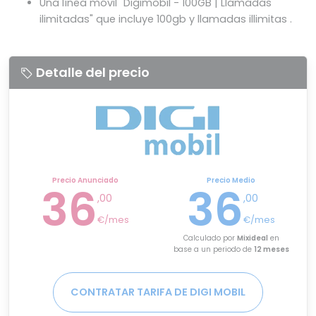
Una línea móvil "Digimobil - 100GB | Llamadas
ilimitadas" que incluye 100gb y llamadas illimitas .
Detalle del precio
Precio Anunciado
Precio Medio
36
36
,00
,00
€/mes
€/mes
Calculado por
Mixideal
en
base a un periodo de
12 meses
CONTRATAR TARIFA DE DIGI MOBIL