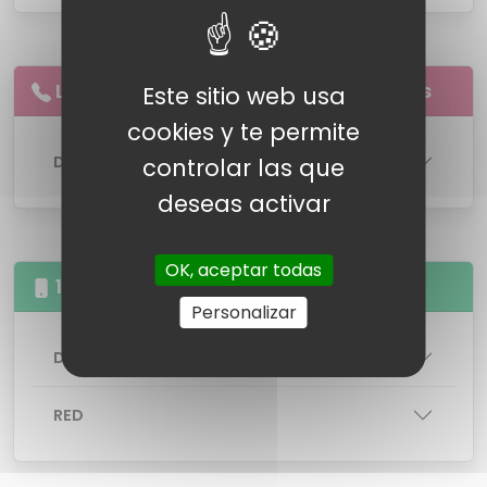
Llamadas
ilimitadas
a
fijos
y
móviles
Este sitio web usa
cookies y te permite
DETALLES DE LA LINEA
controlar las que
deseas activar
OK, aceptar todas
100GB Llamadas illimitas
Personalizar
DETALLES DE LA TARIFA
RED