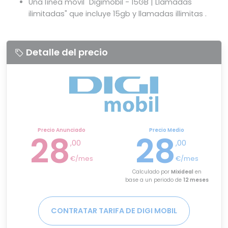
Una línea móvil "Digimobil - 15GB | Llamadas
ilimitadas" que incluye 15gb y llamadas illimitas .
Detalle del precio
Precio Anunciado
Precio Medio
28
28
,00
,00
€/mes
€/mes
Calculado por
Mixideal
en
base a un periodo de
12 meses
CONTRATAR TARIFA DE DIGI MOBIL