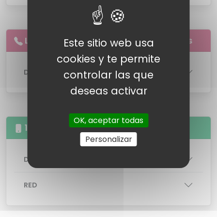
Llamadas
ilimitadas
a
fijos
y
móviles
Este sitio web usa
cookies y te permite
DETALLES DE LA LINEA
controlar las que
deseas activar
OK, aceptar todas
15GB Llamadas illimitas
Personalizar
DETALLES DE LA TARIFA
RED