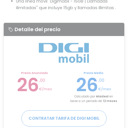
Una línea móvil "Digimobil - 15GB | Llamadas
ilimitadas" que incluye 15gb y llamadas illimitas .
Detalle del precio
Precio Anunciado
Precio Medio
26
26
,00
,00
€/mes
€/mes
Calculado por
Mixideal
en
base a un periodo de
12 meses
CONTRATAR TARIFA DE DIGI MOBIL