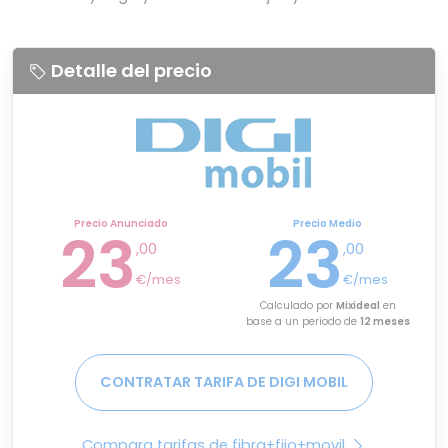
Detalle del precio
Precio Anunciado
Precio Medio
23
23
,00
,00
€/mes
€/mes
Calculado por
Mixideal
en
base a un periodo de
12 meses
CONTRATAR TARIFA DE DIGI MOBIL
Compara tarifas de fibra+fijo+movil