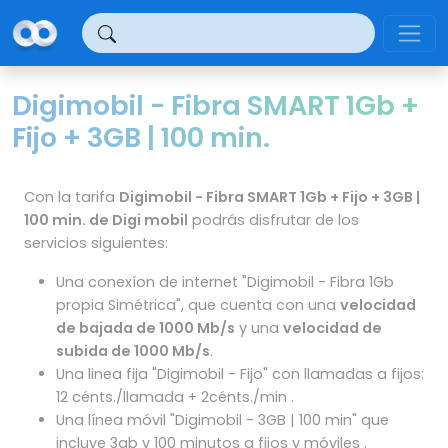
Panel de gestión de cookies
Digimobil - Fibra SMART 1Gb +
Fijo + 3GB | 100 min.
Con la tarifa
Digimobil - Fibra SMART 1Gb + Fijo + 3GB |
100 min. de Digi mobil
podrás disfrutar de los
servicios siguientes:
Una conexíon de internet "Digimobil - Fibra 1Gb
propia Simétrica", que cuenta con una
velocidad
de bajada de 1000 Mb/s
y una
velocidad de
subida de 1000 Mb/s
.
Una linea fija "Digimobil - Fijo" con llamadas a fijos:
12 cénts./llamada + 2cénts./min .
Una línea móvil "Digimobil - 3GB | 100 min" que
incluye 3gb y 100 minutos a fijos y móviles .