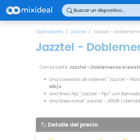
Panel de gestión de cookies
Buscar un dispositivo...
Operadores
Jazztel
Jazztel - Doblemente
Jazztel - Doblemen
Con la tarifa
Jazztel - Doblemente Irresist
Una conexíon de internet "Jazztel - Fib
Mb/s
.
Una linea fija "Jazztel - Fijo" con llamad
Una línea móvil "Jazztel - 40GB | Llamad
Detalle del precio