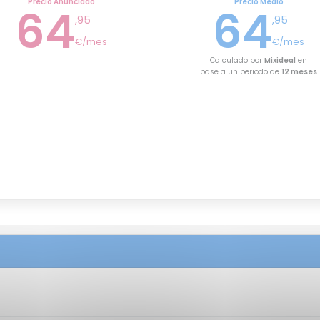
Precio Anunciado
Precio Medio
64
64
,95
,95
€/mes
€/mes
Calculado por
Mixideal
en
base a un periodo de
12 meses