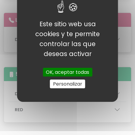
Llamadas
ilimitadas
a
fijos
Este sitio web usa
cookies y te permite
DETALLES DE LA LINEA
controlar las que
deseas activar
OK, aceptar todas
5GB Llamadas illimitas
Personalizar
DETALLES DE LA TARIFA
RED