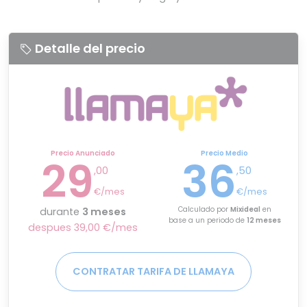
Detalle del precio
Precio Anunciado
Precio Medio
29
36
,00
,50
€/mes
€/mes
Calculado por
Mixideal
en
durante
3 meses
base a un periodo de
12 meses
despues 39,00 €/mes
CONTRATAR TARIFA DE LLAMAYA