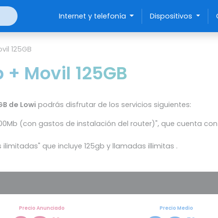
Internet y telefonía
Dispositivos
vil 125GB
b + Movil 125GB
GB de Lowi
podrás disfrutar de los servicios siguientes:
600Mb (con gastos de instalación del router)", que cuenta co
ilimitadas" que incluye 125gb y llamadas illimitas .
Precio Anunciado
Precio Medio