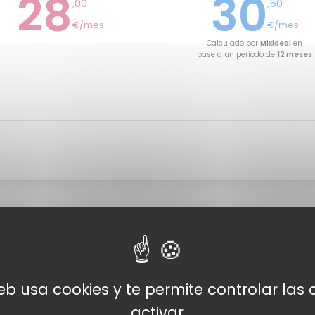
28
30
,00
,50
€/mes
€/mes
Calculado por
Mixideal
en
base a un periodo de
12 meses
web usa cookies y te permite controlar la
activar