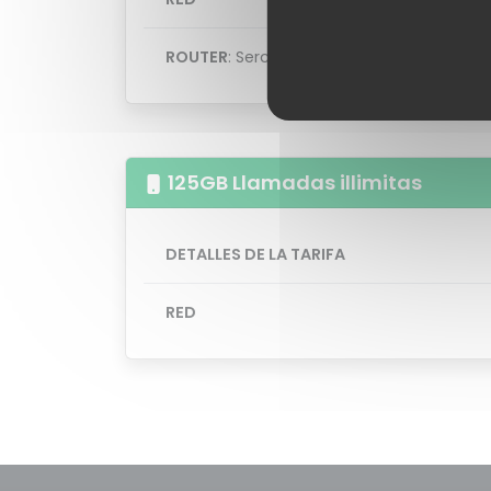
ROUTER
: Sercomm h500s
125GB Llamadas illimitas
DETALLES DE LA TARIFA
RED