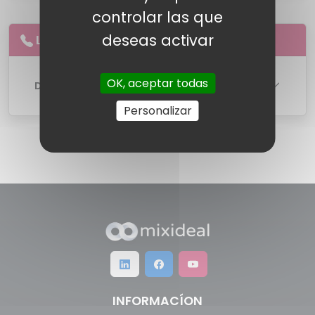
controlar las que
deseas activar
Llamadas
ilimitadas
a
fijos
OK, aceptar todas
DETALLES DE LA LINEA
Personalizar
INFORMACÍON