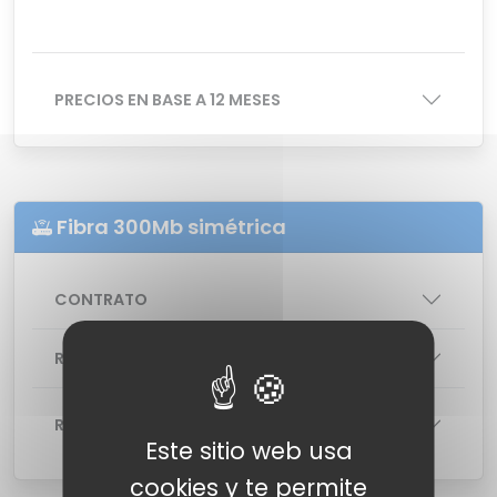
PRECIOS EN BASE A 12 MESES
Fibra 300Mb simétrica
CONTRATO
RED
: MitraStar GPT-2841GX4X5 v8 Smart
ROUTER
WiFi 6
Este sitio web usa
cookies y te permite