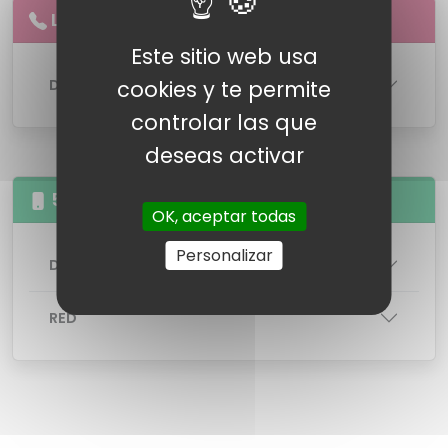
Llamadas
ilimitadas
a
fijos
Este sitio web usa
DETALLES DE LA LINEA
cookies y te permite
controlar las que
deseas activar
5GB Llamadas illimitas
OK, aceptar todas
Personalizar
DETALLES DE LA TARIFA
RED