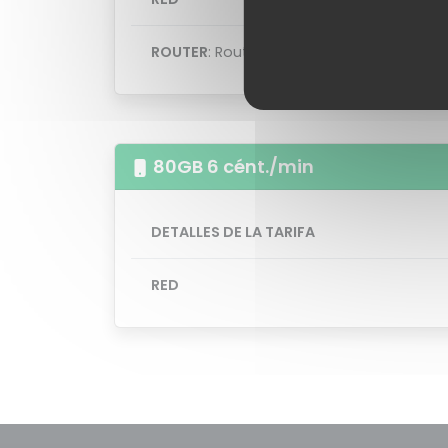
ROUTER
: Router Livebox
80GB 6 cént./min
DETALLES DE LA TARIFA
RED