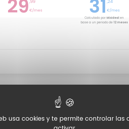
29
31
,99
,24
€/mes
€/mes
Calculado por
Mixideal
en
base a un periodo de
12 meses
web usa cookies y te permite controlar la
activar