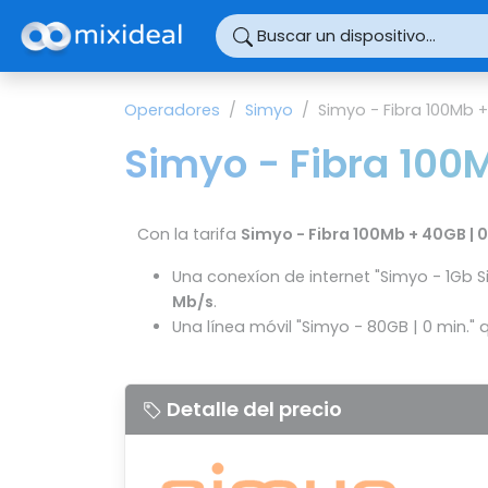
Panel de gestión de cookies
Buscar un dispositivo...
Operadores
Simyo
Simyo - Fibra 100Mb +
Simyo - Fibra 100M
Con la tarifa
Simyo - Fibra 100Mb + 40GB | 
Una conexíon de internet "Simyo - 1Gb 
Mb/s
.
Una línea móvil "Simyo - 80GB | 0 min." 
Detalle del precio