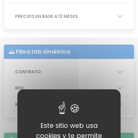
PRECIOS EN BASE A 12 MESES
Fibra 1Gb simétrica
CONTRATO
RED
ROUTER
: Router Livebox
Este sitio web usa
cookies y te permite