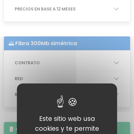
PRECIOS EN BASE A 12 MESES
Fibra 300Mb simétrica
CONTRATO
RED
ROUTER
: Router Livebox
Este sitio web usa
cookies y te permite
40GB 50 minutos a fijos y móviles