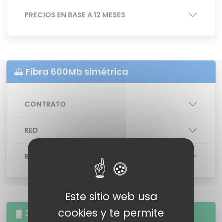
PRECIOS EN BASE A 12 MESES
Fibra 600Mb simétrica
CONTRATO
RED
ROUTER
: Router Livebox
Este sitio web usa
cookies y te permite
35GB 20 minutos a fijos y móviles