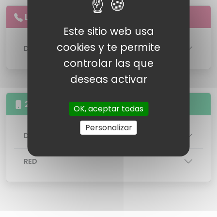
Llamadas
ilimitadas
a
fijos
Este sitio web usa
cookies y te permite
DETALLES DE LA LINEA
controlar las que
deseas activar
25GB Llamadas illimitas
OK, aceptar todas
Personalizar
DETALLES DE LA TARIFA
RED