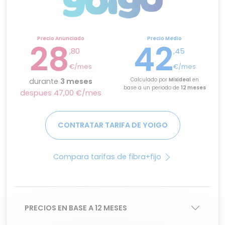
Precio Anunciado
Precio Medio
28
42
,80
,45
€/mes
€/mes
Calculado por
Mixideal
en
durante
3 meses
base a un periodo de
12 meses
despues 47,00 €/mes
CONTRATAR TARIFA DE YOIGO
Compara tarifas de fibra+fijo
PRECIOS EN BASE A 12 MESES