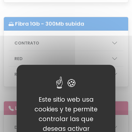
Fibra 1Gb - 300Mb subida
CONTRATO
RED
ROUTER
: Sagemcom Fast5655 v2 AC
Este sitio web usa
Llamadas
ilimitadas
a
fijos
cookies y te permite
controlar las que
DETALLES DE LA LINEA
deseas activar