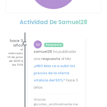
Actividad De Samuel28
hace 3
años
SA
Respuesta
el
samuel28
ha publicado
miércoles
14 de junio
una
respuesta
al hilo
de 2023 a
las 13:19
¿HBO Max va a subir los
precios de la oferta
vitalicia del 50%?
hace 3
años
Gracias
@cortes_ericFinalmente me