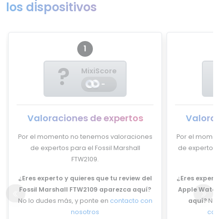
los dispositivos
1
?
MixiScore
-
Valoraciones de expertos
Valora
Por el momento no tenemos valoraciones
Por el momen
de expertos para el Fossil Marshall
de expertos 
FTW2109.
¿Eres experto y quieres que tu review del
¿Eres experto
Fossil Marshall FTW2109 aparezca aquí?
Apple Watch
No lo dudes más, y ponte en
contacto con
aquí?
No 
nosotros
con