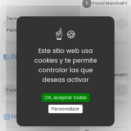
1
Fossil Marshall FT
Tecnología
-
Pantalla táctil
-
Este sitio web usa
Diseño
cookies y te permite
controlar las que
1
Fossil Marshall FT
deseas activar
Forma
-
OK, aceptar todas
Personalizar
Hardware