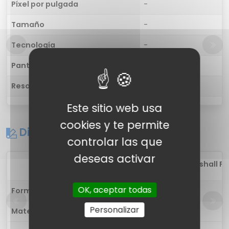
Píxel por pulgada
-
Tamaño
-
Tecnología
-
Pantalla táctil
-
Resolución
-
Este sitio web usa
cookies y te permite
Diseño
controlar las que
deseas activar
1
Fossil Marshall FT
OK, aceptar todas
Forma
-
Personalizar
Materiales
-