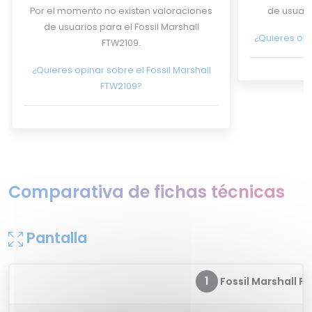
Por el momento no existen valoraciones
de usuari
de usuarios para el Fossil Marshall
¿Quieres opi
FTW2109.
¿Quieres opinar sobre el Fossil Marshall
FTW2109?
Comparativa de fichas técnicas
Pantalla
1
Fossil Marshall FT