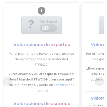
1
?
MixiScore
-
Valoraciones de expertos
Valora
Por el momento no tenemos valoraciones
Por el momen
de expertos para el Fossil Marshall
de expert
FTW2109.
¿Eres experto
¿Eres experto y quieres que tu review del
Fossil FTW
Fossil Marshall FTW2109 aparezca aquí?
dudes más
No lo dudes más, y ponte en
contacto con
nosotros
Valora
Valoraciones de usuarios
Por el mome