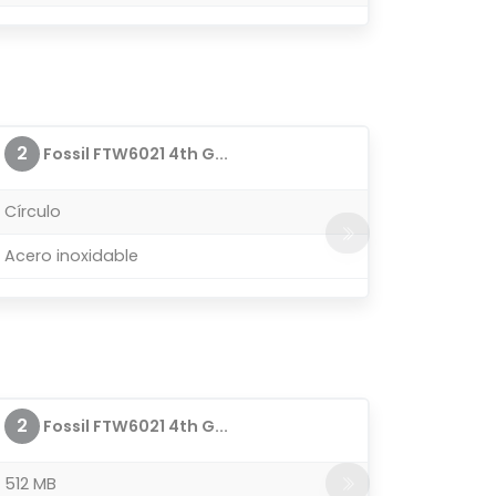
2
Fossil FTW6021 4th G...
Círculo
Acero inoxidable
2
Fossil FTW6021 4th G...
512 MB