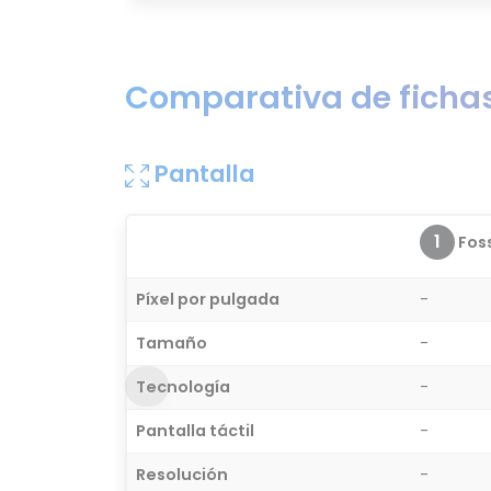
Comparativa de fichas
Pantalla
1
Foss
Píxel por pulgada
-
Tamaño
-
Tecnología
-
Pantalla táctil
-
Resolución
-