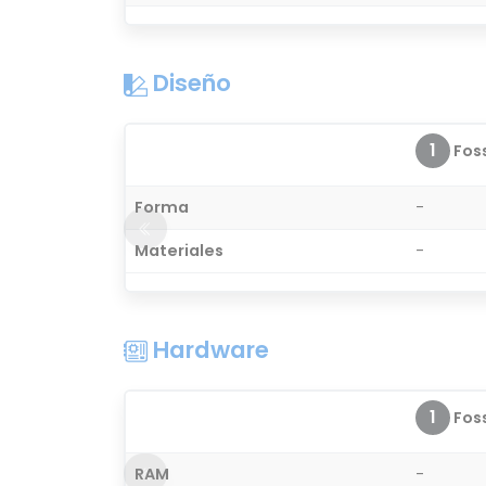
Diseño
1
Foss
Forma
-
Materiales
-
Hardware
1
Foss
RAM
-