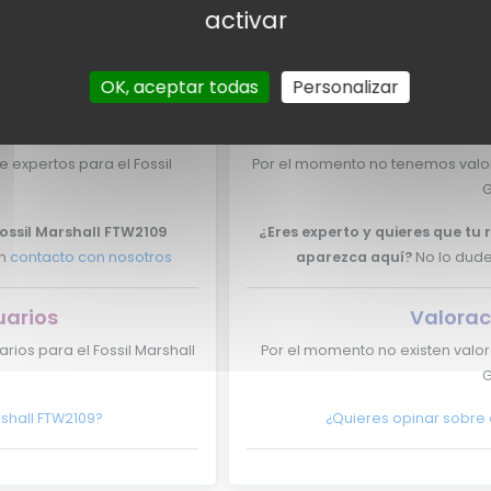
activar
OK, aceptar todas
Personalizar
pertos
Valorac
expertos para el Fossil
Por el momento no tenemos valor
G
Fossil Marshall FTW2109
¿Eres experto y quieres que tu 
en
contacto con nosotros
aparezca aquí?
No lo dude
uarios
Valorac
rios para el Fossil Marshall
Por el momento no existen valor
G
rshall FTW2109?
¿Quieres opinar sobre 