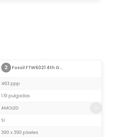
2
Fossil FTW6021 4th G...
463 ppp
1.19 pulgadas
AMOLED
Sí
390 x 390 píxeles