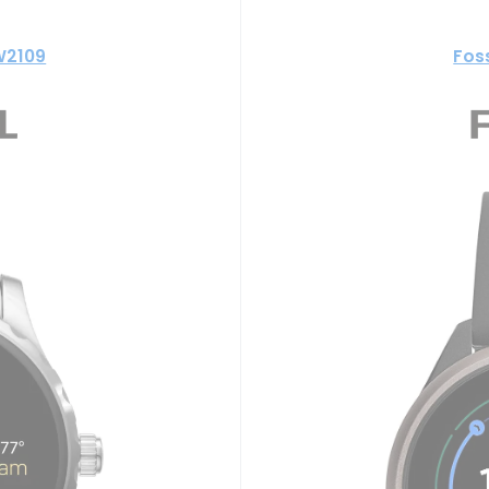
W2109
Fos