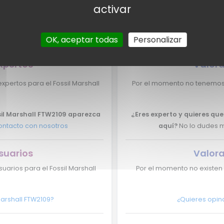
activar
re
OK, aceptar todas
Personalizar
xpertos
Valora
pertos para el Fossil Marshall
Por el momento no tenemos v
ssil Marshall FTW2109 aparezca
¿Eres experto y quieres que
ontacto con nosotros
aquí?
No lo dudes m
suarios
Valora
uarios para el Fossil Marshall
Por el momento no existen 
Marshall FTW2109?
¿Quieres opina