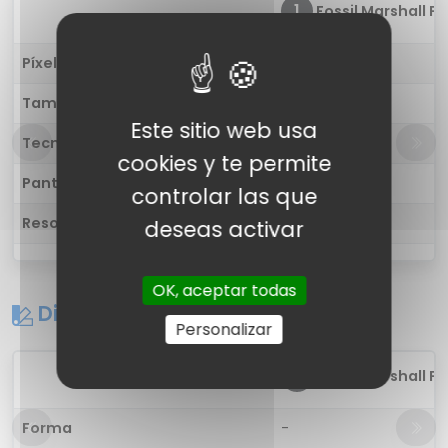
1
Fossil Marshall FT
Píxel por pulgada
-
Tamaño
-
Este sitio web usa
Tecnología
-
cookies y te permite
Pantalla táctil
-
controlar las que
Resolución
-
deseas activar
OK, aceptar todas
Diseño
Personalizar
1
Fossil Marshall FT
Forma
-