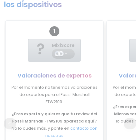
los dispositivos
1
?
MixiScore
-
Valoraciones de expertos
Valora
Por el momento no tenemos valoraciones
Por el momen
de expertos para el Fossil Marshall
de expertos 
FTW2109.
¿Eres experto
¿Eres experto y quieres que tu review del
Microwear L
Fossil Marshall FTW2109 aparezca aquí?
lo dudes má
No lo dudes más, y ponte en
contacto con
nosotros