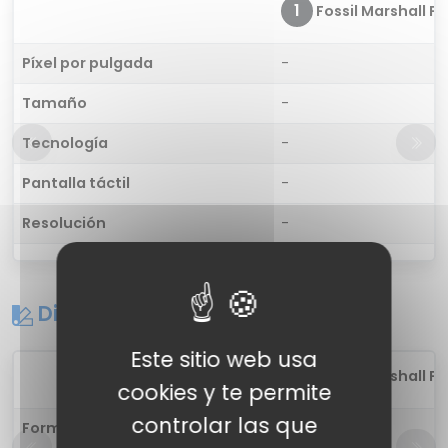
1
Fossil Marshall FT
Píxel por pulgada
-
Tamaño
-
Tecnología
-
Pantalla táctil
-
Resolución
-
Diseño
Este sitio web usa
1
Fossil Marshall FT
cookies y te permite
controlar las que
Forma
-