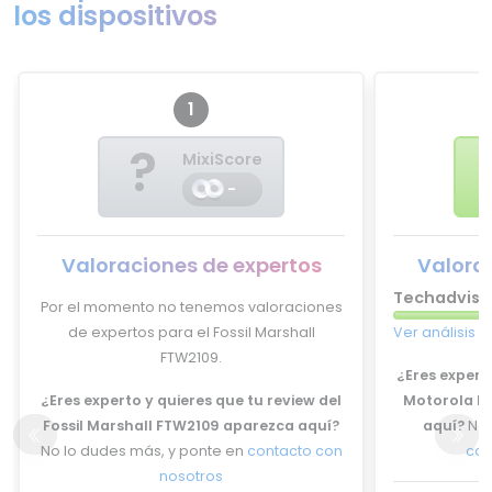
los dispositivos
1
?
MixiScore
-
Valoraciones de expertos
Valora
Techadviso
Por el momento no tenemos valoraciones
de expertos para el Fossil Marshall
Ver análisis 
FTW2109.
¿Eres experto
¿Eres experto y quieres que tu review del
Motorola Mo
Fossil Marshall FTW2109 aparezca aquí?
aquí?
No 
No lo dudes más, y ponte en
contacto con
con
nosotros