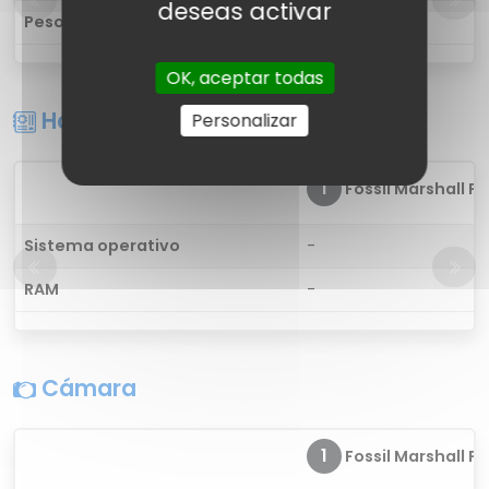
deseas activar
Peso
-
OK, aceptar todas
Hardware
Personalizar
1
Fossil Marshall FT
Sistema operativo
-
RAM
-
Cámara
1
Fossil Marshall FT