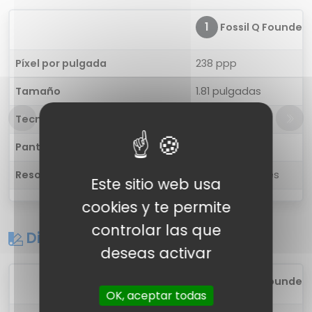
1
Fossil Q Founder 
Píxel por pulgada
238 ppp
Tamaño
1.81 pulgadas
Tecnología
Color AMOLED
Pantalla táctil
Sí
Resolución
320 x 290 píxeles
Este sitio web usa
cookies y te permite
controlar las que
Diseño
deseas activar
1
Fossil Q Founder 
OK, aceptar todas