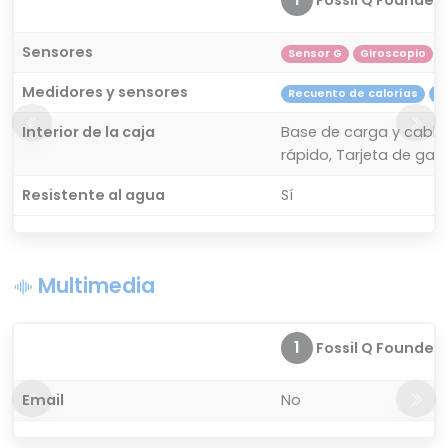
Sensores
Sensor G
Giroscopio
Medidores y sensores
Recuento de calorías
R
Interior de la caja
Base de carga y cable 
rápido, Tarjeta de gar
Resistente al agua
Sí
Multimedia
1
Fossil Q Founder 
Email
No