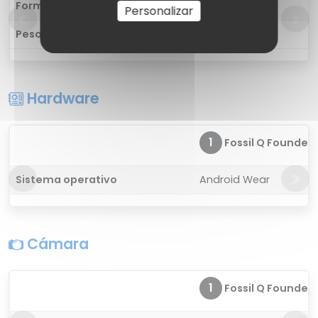
Forma
Círculo
Personalizar
Peso
71,94 g
Hardware
1
Fossil Q Founder 
Sistema operativo
Android Wear
Cámara
1
Fossil Q Founder 