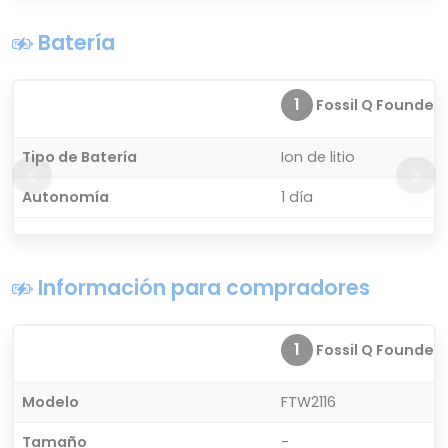
Batería
1
Fossil Q Founder 
Tipo de Batería
Ion de litio
Autonomía
1 día
Información para compradores
1
Fossil Q Founder 
Modelo
FTW2116
Tamaño
-